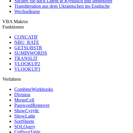
Suchen Sie nach Latein in Kyrillisch und umgekehrt
Transliteration aus dem Ukrainischen ins Englische
Wechselkurse
VBA Makros
Funktionen
CONCATIF
NBU_RATE
GETSUBSTR
SUMINWORDS
TRANSLIT
VLOOKUP2
VLOOKUP3
Verfahren
CombineWorkbooks
Division
MergeCell
PasswordRemover
ShowCyrylic
ShowLatin
SortSheets
SQLQuery
UnPivotTable