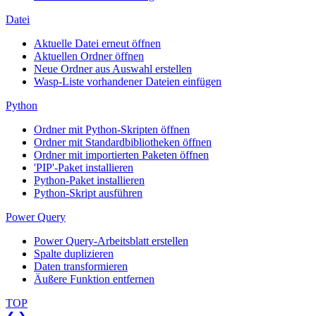
Datei
Aktuelle Datei erneut öffnen
Aktuellen Ordner öffnen
Neue Ordner aus Auswahl erstellen
Wasp-Liste vorhandener Dateien einfügen
Python
Ordner mit Python-Skripten öffnen
Ordner mit Standardbibliotheken öffnen
Ordner mit importierten Paketen öffnen
'PIP'-Paket installieren
Python-Paket installieren
Python-Skript ausführen
Power Query
Power Query-Arbeitsblatt erstellen
Spalte duplizieren
Daten transformieren
Äußere Funktion entfernen
TOP