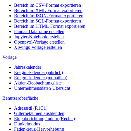
Bereich im CSV-Format exportieren
Bereich im XML-Format exportieren
Bereich im JSON-Format exportieren
Bereich im SQL-Format exportieren
Bereich im HTML-Format exportieren
Pandas-Dataframe erstellen
Jupyter-Notebook erstellen
Openpyxl-Vorlage erstellen
Xlwings-Vorlage erstellen
Vorlage
Jahreskalender
Ereigniskalender (jährlich)
Ereigniskalender (monatlich)
Aktien-Beobachtungsliste
Unternehmensdaten-Übersicht
Benutzeroberfläche
Adressstil (R1C1)
Gitternetzlinien ausblenden
Eingaberichtung ändern (Rechts)
Dunkelmodus
Fadenkreuz-Hervorhebung