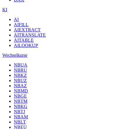
KI
AI
AIFILL
AIEXTRACT
AITRANSLATE
AITABLE
AILOOKUP
Wechselkurse
NBUA
NBRU
NBKZ
NBUZ
NBAZ
NBMD
NBGE
NBTM
NBKG
NBTJ
NBAM
NBLT
NBEU