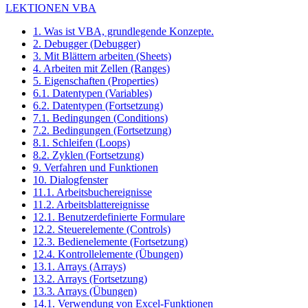
LEKTIONEN VBA
1. Was ist VBA, grundlegende Konzepte.
2. Debugger (Debugger)
3. Mit Blättern arbeiten (Sheets)
4. Arbeiten mit Zellen (Ranges)
5. Eigenschaften (Properties)
6.1. Datentypen (Variables)
6.2. Datentypen (Fortsetzung)
7.1. Bedingungen (Conditions)
7.2. Bedingungen (Fortsetzung)
8.1. Schleifen (Loops)
8.2. Zyklen (Fortsetzung)
9. Verfahren und Funktionen
10. Dialogfenster
11.1. Arbeitsbuchereignisse
11.2. Arbeitsblattereignisse
12.1. Benutzerdefinierte Formulare
12.2. Steuerelemente (Controls)
12.3. Bedienelemente (Fortsetzung)
12.4. Kontrollelemente (Übungen)
13.1. Arrays (Arrays)
13.2. Arrays (Fortsetzung)
13.3. Arrays (Übungen)
14.1. Verwendung von Excel-Funktionen