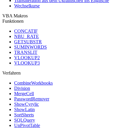
Transliteration aus dem Ukrainischen ins Englische
Wechselkurse
VBA Makros
Funktionen
CONCATIF
NBU_RATE
GETSUBSTR
SUMINWORDS
TRANSLIT
VLOOKUP2
VLOOKUP3
Verfahren
CombineWorkbooks
Division
MergeCell
PasswordRemover
ShowCyrylic
ShowLatin
SortSheets
SQLQuery
UnPivotTable