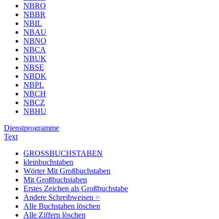
NBRO
NBBR
NBIL
NBAU
NBNO
NBCA
NBUK
NBSE
NBDK
NBPL
NBCH
NBCZ
NBHU
Dienstprogramme
Text
GROSSBUCHSTABEN
kleinbuchstaben
Wörter Mit Großbuchstaben
Mit Großbuchstaben
Erstes Zeichen als Großbuchstabe
Andere Schreibweisen >
Alle Buchstaben löschen
Alle Ziffern löschen