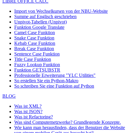
LIBRE OFFICE CALC
Import von Wechselkursen von der NBU-Website
Summe auf Englisch geschrieben
Unpivot-Tabellen (Unpivot)
Funktion
Google Translate
Camel Case Funktion
Snake Case Funktion
Kebab Case Funktion
Break Case Funktion
Sentence Case Funktion
Title Case Funktion
Fuzzy Lookup
Funktion
Funktion GETSUBSTR
Professionelle Erweiterung "YLC Utilities"
So erstellen Sie ein Python-Makro
So schreiben Sie eine Funktion auf Python
BLOG
Was ist XML?
Was ist JSON?
Was ist Refactoring?
Was sind Computernetzwerke? Grundlegende Konzepte.
Wie kann man herausfinden, dass der Benutzer die Website
von einem mobilen Gerät aus besucht hat?