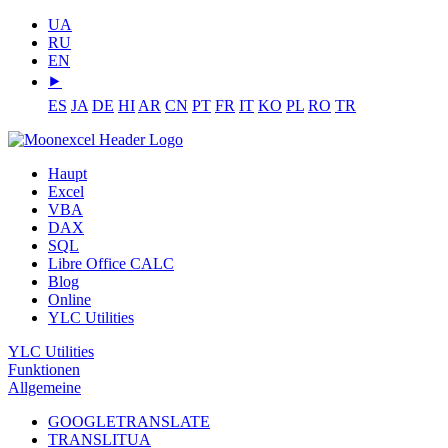
UA
RU
EN
⯈
ES
JA
DE
HI
AR
CN
PT
FR
IT
KO
PL
RO
TR
Haupt
Excel
VBA
DAX
SQL
Libre Office CALC
Blog
Online
YLC Utilities
YLC Utilities
Funktionen
Allgemeine
GOOGLETRANSLATE
TRANSLITUA