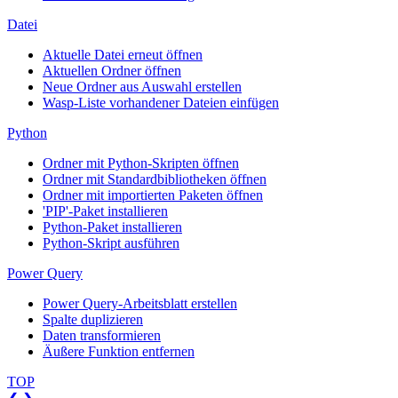
Datei
Aktuelle Datei erneut öffnen
Aktuellen Ordner öffnen
Neue Ordner aus Auswahl erstellen
Wasp-Liste vorhandener Dateien einfügen
Python
Ordner mit Python-Skripten öffnen
Ordner mit Standardbibliotheken öffnen
Ordner mit importierten Paketen öffnen
'PIP'-Paket installieren
Python-Paket installieren
Python-Skript ausführen
Power Query
Power Query-Arbeitsblatt erstellen
Spalte duplizieren
Daten transformieren
Äußere Funktion entfernen
TOP