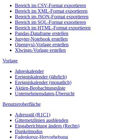
Bereich im CSV-Format exportieren
Bereich im XML-Format exportieren
Bereich im JSON-Format exportieren
Bereich im SQL-Format exportieren
Bereich im HTML-Format exportieren
Pandas-Dataframe erstellen
Jupyter-Notebook erstellen
Openpyxl-Vorlage erstellen
Xlwings-Vorlage erstellen
Vorlage
Jahreskalender
Ereigniskalender (jährlich)
Ereigniskalender (monatlich)
Aktien-Beobachtungsliste
Unternehmensdaten-Übersicht
Benutzeroberfläche
Adressstil (R1C1)
Gitternetzlinien ausblenden
Eingaberichtung ändern (Rechts)
Dunkelmodus
Fadenkreuz-Hervorhebung