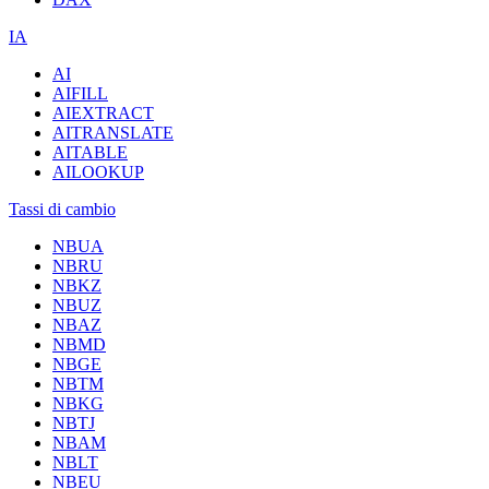
IA
AI
AIFILL
AIEXTRACT
AITRANSLATE
AITABLE
AILOOKUP
Tassi di cambio
NBUA
NBRU
NBKZ
NBUZ
NBAZ
NBMD
NBGE
NBTM
NBKG
NBTJ
NBAM
NBLT
NBEU