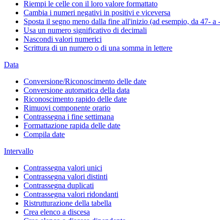
Riempi le celle con il loro valore formattato
Cambia i numeri negativi in positivi e viceversa
Sposta il segno meno dalla fine all'inizio (ad esempio, da 47- a 
Usa un numero significativo di decimali
Nascondi valori numerici
Scrittura di un numero o di una somma in lettere
Data
Conversione/Riconoscimento delle date
Conversione automatica della data
Riconoscimento rapido delle date
Rimuovi componente orario
Contrassegna i fine settimana
Formattazione rapida delle date
Compila date
Intervallo
Contrassegna valori unici
Contrassegna valori distinti
Contrassegna duplicati
Contrassegna valori ridondanti
Ristrutturazione della tabella
Crea elenco a discesa