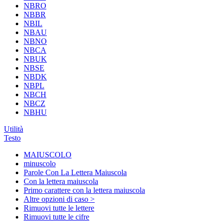
NBRO
NBBR
NBIL
NBAU
NBNO
NBCA
NBUK
NBSE
NBDK
NBPL
NBCH
NBCZ
NBHU
Utilità
Testo
MAIUSCOLO
minuscolo
Parole Con La Lettera Maiuscola
Con la lettera maiuscola
Primo carattere con la lettera maiuscola
Altre opzioni di caso >
Rimuovi tutte le lettere
Rimuovi tutte le cifre