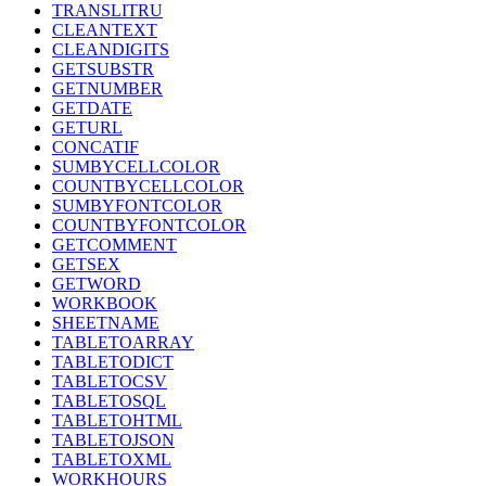
TRANSLITRU
CLEANTEXT
CLEANDIGITS
GETSUBSTR
GETNUMBER
GETDATE
GETURL
CONCATIF
SUMBYCELLCOLOR
COUNTBYCELLCOLOR
SUMBYFONTCOLOR
COUNTBYFONTCOLOR
GETCOMMENT
GETSEX
GETWORD
WORKBOOK
SHEETNAME
TABLETOARRAY
TABLETODICT
TABLETOCSV
TABLETOSQL
TABLETOHTML
TABLETOJSON
TABLETOXML
WORKHOURS