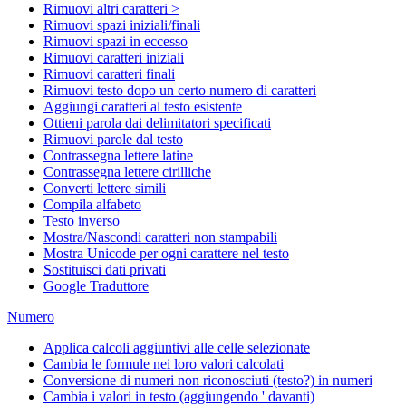
Rimuovi altri caratteri >
Rimuovi spazi iniziali/finali
Rimuovi spazi in eccesso
Rimuovi caratteri iniziali
Rimuovi caratteri finali
Rimuovi testo dopo un certo numero di caratteri
Aggiungi caratteri al testo esistente
Ottieni parola dai delimitatori specificati
Rimuovi parole dal testo
Contrassegna lettere latine
Contrassegna lettere cirilliche
Converti lettere simili
Compila alfabeto
Testo inverso
Mostra/Nascondi caratteri non stampabili
Mostra Unicode per ogni carattere nel testo
Sostituisci dati privati
Google Traduttore
Numero
Applica calcoli aggiuntivi alle celle selezionate
Cambia le formule nei loro valori calcolati
Conversione di numeri non riconosciuti (testo?) in numeri
Cambia i valori in testo (aggiungendo ' davanti)