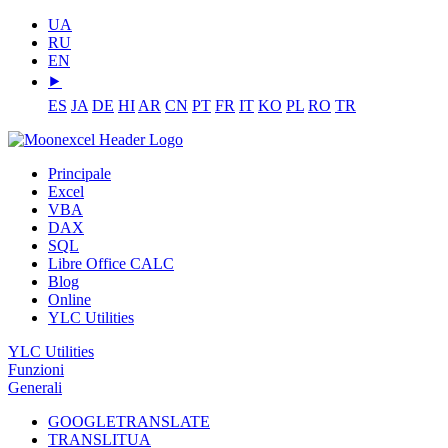
UA
RU
EN
⯈
ES
JA
DE
HI
AR
CN
PT
FR
IT
KO
PL
RO
TR
Principale
Excel
VBA
DAX
SQL
Libre Office CALC
Blog
Online
YLC Utilities
YLC Utilities
Funzioni
Generali
GOOGLETRANSLATE
TRANSLITUA