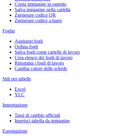
Copia immagine in oggetto
Salva immagine nella cartella
Zgenerare codice QR
Zgenerare codice a barre
Foglio
Aggiungi fogli
Ordina fogli
Salva fogli come cartelle di lavoro
Crea elenco dei fogli di lavoro
Rinomina i fogli di lavoro
Cambia colore delle schede
Stili per tabelle
Excel
YLC
Importazione
Tassi di cambio ufficiali
Inserisci tabella da immagine
Esportazione