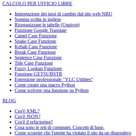
CALCOLO PER UFFICIO LIBRE
Importazione dei tassi di cambio dal sito web NBU
Somma scritta in inglese
Riorganizzare le tabelle (Unpivot)
Funzione
Google Translate
Camel Case Funzione
Snake Case Funzione
Kebab Case Funzione
Break Case Funzione
Sentence Case Funzione
Title Case Funzione
Fuzzy Lookup
Funzione
Funzione GETSUBSTR
Estensione professionale "YLC Utilities"
Come creare una macro Python
Come scrivere una funzione su Python
BLOG
Cos'è XML?
Cos'è JSON?
Cos'è il refactoring?
Cosa sono le reti di computer. Concetti di base.
Come scoprire che l'utente ha visitato il sito da un dispositivo