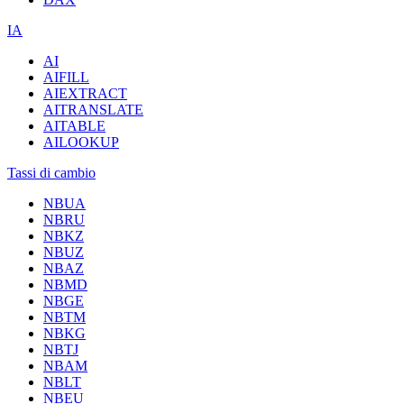
IA
AI
AIFILL
AIEXTRACT
AITRANSLATE
AITABLE
AILOOKUP
Tassi di cambio
NBUA
NBRU
NBKZ
NBUZ
NBAZ
NBMD
NBGE
NBTM
NBKG
NBTJ
NBAM
NBLT
NBEU