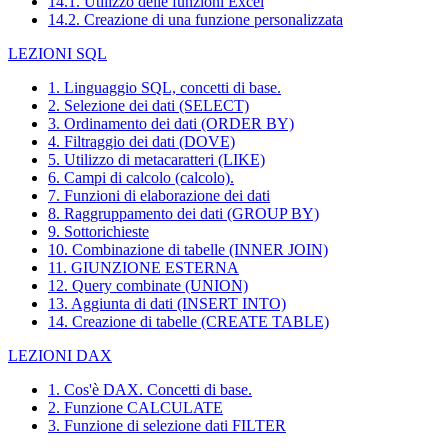
14.1. Utilizzo delle funzioni Excel
14.2. Creazione di una funzione personalizzata
LEZIONI SQL
1. Linguaggio SQL, concetti di base.
2. Selezione dei dati (SELECT)
3. Ordinamento dei dati (ORDER BY)
4. Filtraggio dei dati (DOVE)
5. Utilizzo di metacaratteri (LIKE)
6. Campi di calcolo (calcolo).
7. Funzioni di elaborazione dei dati
8. Raggruppamento dei dati (GROUP BY)
9. Sottorichieste
10. Combinazione di tabelle (INNER JOIN)
11. GIUNZIONE ESTERNA
12. Query combinate (UNION)
13. Aggiunta di dati (INSERT INTO)
14. Creazione di tabelle (CREATE TABLE)
LEZIONI DAX
1. Cos'è DAX. Concetti di base.
2. Funzione CALCULATE
3. Funzione di selezione dati FILTER