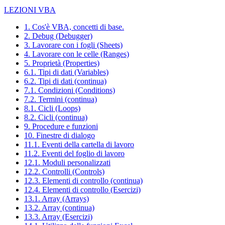
LEZIONI VBA
1. Cos'è VBA, concetti di base.
2. Debug (Debugger)
3. Lavorare con i fogli (Sheets)
4. Lavorare con le celle (Ranges)
5. Proprietà (Properties)
6.1. Tipi di dati (Variables)
6.2. Tipi di dati (continua)
7.1. Condizioni (Conditions)
7.2. Termini (continua)
8.1. Cicli (Loops)
8.2. Cicli (continua)
9. Procedure e funzioni
10. Finestre di dialogo
11.1. Eventi della cartella di lavoro
11.2. Eventi del foglio di lavoro
12.1. Moduli personalizzati
12.2. Controlli (Controls)
12.3. Elementi di controllo (continua)
12.4. Elementi di controllo (Esercizi)
13.1. Array (Arrays)
13.2. Array (continua)
13.3. Array (Esercizi)