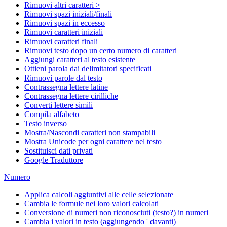
Rimuovi altri caratteri >
Rimuovi spazi iniziali/finali
Rimuovi spazi in eccesso
Rimuovi caratteri iniziali
Rimuovi caratteri finali
Rimuovi testo dopo un certo numero di caratteri
Aggiungi caratteri al testo esistente
Ottieni parola dai delimitatori specificati
Rimuovi parole dal testo
Contrassegna lettere latine
Contrassegna lettere cirilliche
Converti lettere simili
Compila alfabeto
Testo inverso
Mostra/Nascondi caratteri non stampabili
Mostra Unicode per ogni carattere nel testo
Sostituisci dati privati
Google Traduttore
Numero
Applica calcoli aggiuntivi alle celle selezionate
Cambia le formule nei loro valori calcolati
Conversione di numeri non riconosciuti (testo?) in numeri
Cambia i valori in testo (aggiungendo ' davanti)