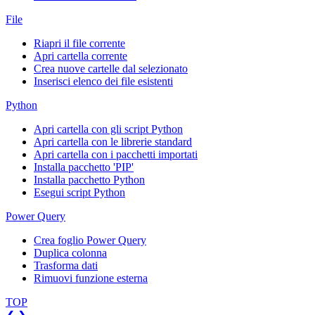
File
Riapri il file corrente
Apri cartella corrente
Crea nuove cartelle dal selezionato
Inserisci elenco dei file esistenti
Python
Apri cartella con gli script Python
Apri cartella con le librerie standard
Apri cartella con i pacchetti importati
Installa pacchetto 'PIP'
Installa pacchetto Python
Esegui script Python
Power Query
Crea foglio Power Query
Duplica colonna
Trasforma dati
Rimuovi funzione esterna
TOP