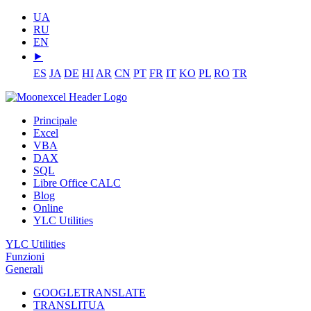
UA
RU
EN
⯈
ES
JA
DE
HI
AR
CN
PT
FR
IT
KO
PL
RO
TR
Principale
Excel
VBA
DAX
SQL
Libre Office CALC
Blog
Online
YLC Utilities
YLC Utilities
Funzioni
Generali
GOOGLETRANSLATE
TRANSLITUA