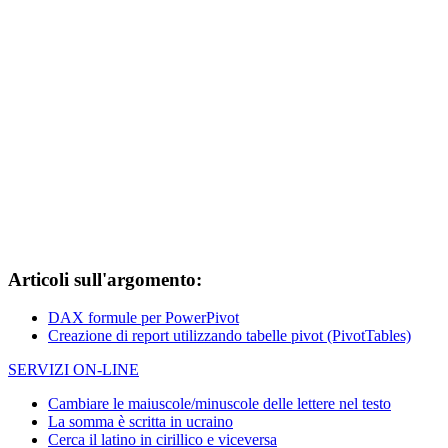
Articoli sull'argomento:
DAX formule per PowerPivot
Creazione di report utilizzando tabelle pivot (PivotTables)
SERVIZI ON-LINE
Cambiare le maiuscole/minuscole delle lettere nel testo
La somma è scritta in ucraino
Cerca il latino in cirillico e viceversa