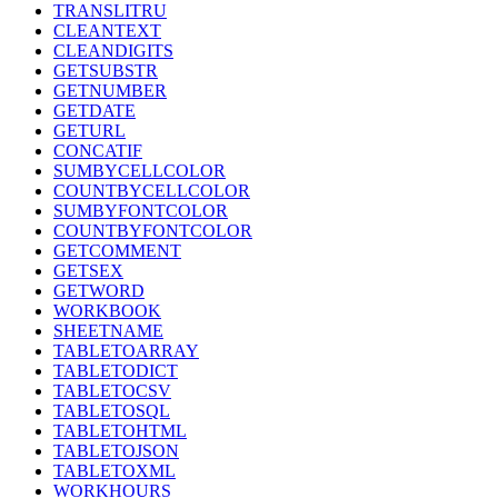
TRANSLITRU
CLEANTEXT
CLEANDIGITS
GETSUBSTR
GETNUMBER
GETDATE
GETURL
CONCATIF
SUMBYCELLCOLOR
COUNTBYCELLCOLOR
SUMBYFONTCOLOR
COUNTBYFONTCOLOR
GETCOMMENT
GETSEX
GETWORD
WORKBOOK
SHEETNAME
TABLETOARRAY
TABLETODICT
TABLETOCSV
TABLETOSQL
TABLETOHTML
TABLETOJSON
TABLETOXML
WORKHOURS