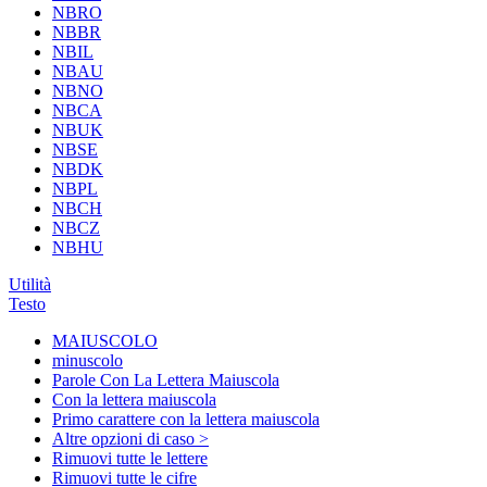
NBRO
NBBR
NBIL
NBAU
NBNO
NBCA
NBUK
NBSE
NBDK
NBPL
NBCH
NBCZ
NBHU
Utilità
Testo
MAIUSCOLO
minuscolo
Parole Con La Lettera Maiuscola
Con la lettera maiuscola
Primo carattere con la lettera maiuscola
Altre opzioni di caso >
Rimuovi tutte le lettere
Rimuovi tutte le cifre