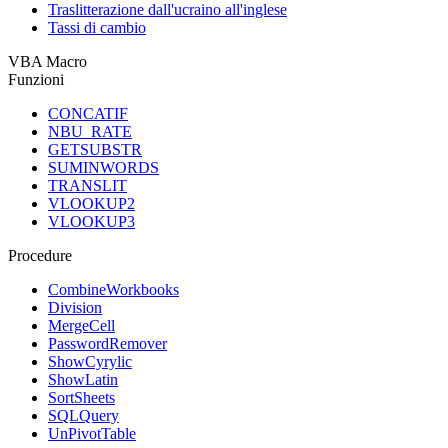
Traslitterazione dall'ucraino all'inglese
Tassi di cambio
VBA Macro
Funzioni
CONCATIF
NBU_RATE
GETSUBSTR
SUMINWORDS
TRANSLIT
VLOOKUP2
VLOOKUP3
Procedure
CombineWorkbooks
Division
MergeCell
PasswordRemover
ShowCyrylic
ShowLatin
SortSheets
SQLQuery
UnPivotTable