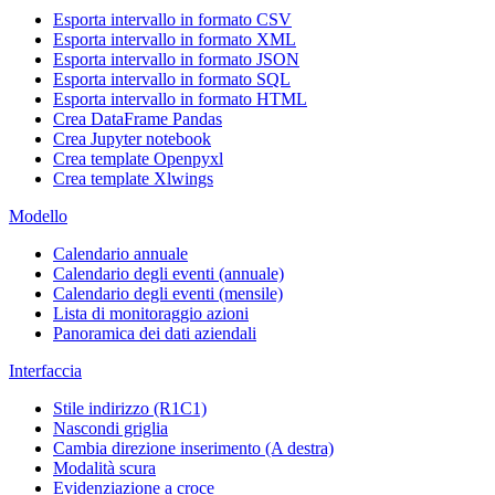
Esporta intervallo in formato CSV
Esporta intervallo in formato XML
Esporta intervallo in formato JSON
Esporta intervallo in formato SQL
Esporta intervallo in formato HTML
Crea DataFrame Pandas
Crea Jupyter notebook
Crea template Openpyxl
Crea template Xlwings
Modello
Calendario annuale
Calendario degli eventi (annuale)
Calendario degli eventi (mensile)
Lista di monitoraggio azioni
Panoramica dei dati aziendali
Interfaccia
Stile indirizzo (R1C1)
Nascondi griglia
Cambia direzione inserimento (A destra)
Modalità scura
Evidenziazione a croce