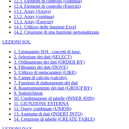
12.3. Elementi di controllo (continua)
12.4. Elementi di controllo (Esercizi)
13.1. Array (Arrays)
13.2. Array (continua)
13.3. Array (Esercizi)
14.1. Utilizzo delle funzioni Excel
14.2. Creazione di una funzione personalizzata
LEZIONI SQL
1. Linguaggio SQL, concetti di base.
2. Selezione dei dati (SELECT)
3. Ordinamento dei dati (ORDER BY)
4. Filtraggio dei dati (DOVE)
5. Utilizzo di metacaratteri (LIKE)
6. Campi di calcolo (calcolo).
7. Funzioni di elaborazione dei dati
8. Raggruppamento dei dati (GROUP BY)
9. Sottorichieste
10. Combinazione di tabelle (INNER JOIN)
11. GIUNZIONE ESTERNA
12. Query combinate (UNION)
13. Aggiunta di dati (INSERT INTO)
14. Creazione di tabelle (CREATE TABLE)
LEZIONI DAX