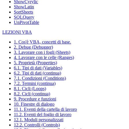
ShowCyrylic
ShowLatin
SortSheets
SQLQuery
UnPivotTable
LEZIONI VBA
1. Cos'è VBA, concetti di base.
2. Debug (Debugger)
3. Lavorare con i fogli (Sheets)
4. Lavorare con le celle (Ranges)
5. Proprietà (Properties)
6.1. Tipi di dati (Variables)
6.2. Tipi di dati (continua)
7.1. Condizioni (Conditions)
7.2. Termini (continua)
8.1. Cicli (Loops)
8.2. Cicli (continua)
9. Procedure e funzioni
10. Finestre di dialogo
11.1. Eventi della cartella di lavoro
11.2. Eventi del foglio di lavoro
12.1. Moduli personalizzati
12.2. Controlli (Controls)