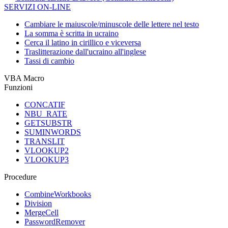
SERVIZI ON-LINE
Cambiare le maiuscole/minuscole delle lettere nel testo
La somma è scritta in ucraino
Cerca il latino in cirillico e viceversa
Traslitterazione dall'ucraino all'inglese
Tassi di cambio
VBA Macro
Funzioni
CONCATIF
NBU_RATE
GETSUBSTR
SUMINWORDS
TRANSLIT
VLOOKUP2
VLOOKUP3
Procedure
CombineWorkbooks
Division
MergeCell
PasswordRemover