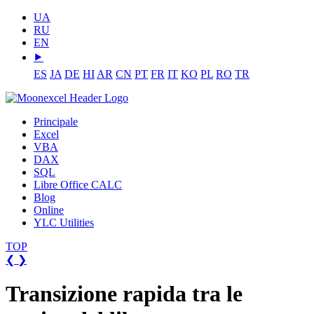
UA
RU
EN
⯈
ES
JA
DE
HI
AR
CN
PT
FR
IT
KO
PL
RO
TR
Principale
Excel
VBA
DAX
SQL
Libre Office CALC
Blog
Online
YLC Utilities
TOP
❮
❯
Transizione rapida tra le