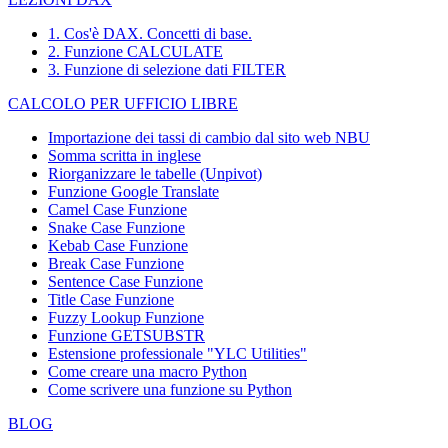
1. Cos'è DAX. Concetti di base.
2. Funzione CALCULATE
3. Funzione di selezione dati FILTER
CALCOLO PER UFFICIO LIBRE
Importazione dei tassi di cambio dal sito web NBU
Somma scritta in inglese
Riorganizzare le tabelle (Unpivot)
Funzione
Google Translate
Camel Case Funzione
Snake Case Funzione
Kebab Case Funzione
Break Case Funzione
Sentence Case Funzione
Title Case Funzione
Fuzzy Lookup
Funzione
Funzione GETSUBSTR
Estensione professionale "YLC Utilities"
Come creare una macro Python
Come scrivere una funzione su Python
BLOG