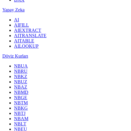
Yapay Zeka
AI
AIFILL
AIEXTRACT
AITRANSLATE
AITABLE
AILOOKUP
Döviz Kurları
NBUA
NBRU
NBKZ
NBUZ
NBAZ
NBMD
NBGE
NBTM
NBKG
NBTJ
NBAM
NBLT
NBEU