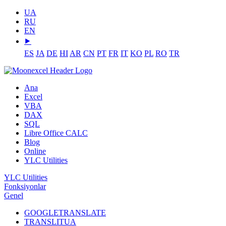
UA
RU
EN
⯈
ES
JA
DE
HI
AR
CN
PT
FR
IT
KO
PL
RO
TR
Ana
Excel
VBA
DAX
SQL
Libre Office CALC
Blog
Online
YLC Utilities
YLC Utilities
Fonksiyonlar
Genel
GOOGLETRANSLATE
TRANSLITUA