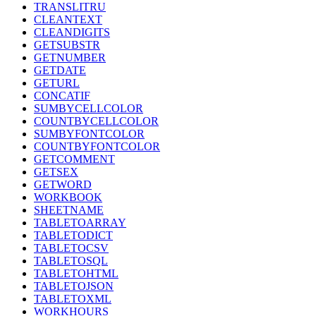
TRANSLITRU
CLEANTEXT
CLEANDIGITS
GETSUBSTR
GETNUMBER
GETDATE
GETURL
CONCATIF
SUMBYCELLCOLOR
COUNTBYCELLCOLOR
SUMBYFONTCOLOR
COUNTBYFONTCOLOR
GETCOMMENT
GETSEX
GETWORD
WORKBOOK
SHEETNAME
TABLETOARRAY
TABLETODICT
TABLETOCSV
TABLETOSQL
TABLETOHTML
TABLETOJSON
TABLETOXML
WORKHOURS