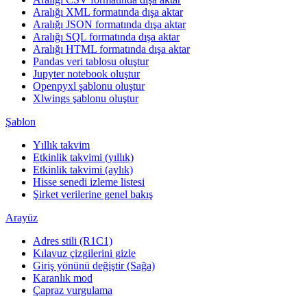
Aralığı XML formatında dışa aktar
Aralığı JSON formatında dışa aktar
Aralığı SQL formatında dışa aktar
Aralığı HTML formatında dışa aktar
Pandas veri tablosu oluştur
Jupyter notebook oluştur
Openpyxl şablonu oluştur
Xlwings şablonu oluştur
Şablon
Yıllık takvim
Etkinlik takvimi (yıllık)
Etkinlik takvimi (aylık)
Hisse senedi izleme listesi
Şirket verilerine genel bakış
Arayüz
Adres stili (R1C1)
Kılavuz çizgilerini gizle
Giriş yönünü değiştir (Sağa)
Karanlık mod
Çapraz vurgulama