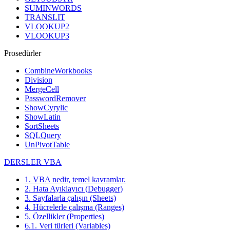
SUMINWORDS
TRANSLIT
VLOOKUP2
VLOOKUP3
Prosedürler
CombineWorkbooks
Division
MergeCell
PasswordRemover
ShowCyrylic
ShowLatin
SortSheets
SQLQuery
UnPivotTable
DERSLER VBA
1. VBA nedir, temel kavramlar.
2. Hata Ayıklayıcı (Debugger)
3. Sayfalarla çalışın (Sheets)
4. Hücrelerle çalışma (Ranges)
5. Özellikler (Properties)
6.1. Veri türleri (Variables)