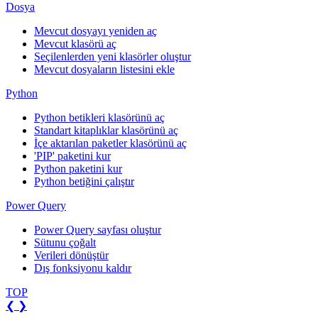
Dosya
Mevcut dosyayı yeniden aç
Mevcut klasörü aç
Seçilenlerden yeni klasörler oluştur
Mevcut dosyaların listesini ekle
Python
Python betikleri klasörünü aç
Standart kitaplıklar klasörünü aç
İçe aktarılan paketler klasörünü aç
'PIP' paketini kur
Python paketini kur
Python betiğini çalıştır
Power Query
Power Query sayfası oluştur
Sütunu çoğalt
Verileri dönüştür
Dış fonksiyonu kaldır
TOP
❮
❯