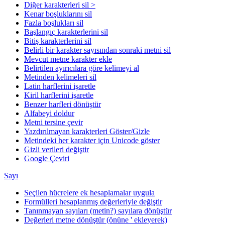
Diğer karakterleri sil >
Kenar boşluklarını sil
Fazla boşlukları sil
Başlangıç karakterlerini sil
Bitiş karakterlerini sil
Belirli bir karakter sayısından sonraki metni sil
Mevcut metne karakter ekle
Belirtilen ayırıcılara göre kelimeyi al
Metinden kelimeleri sil
Latin harflerini işaretle
Kiril harflerini işaretle
Benzer harfleri dönüştür
Alfabeyi doldur
Metni tersine çevir
Yazdırılmayan karakterleri Göster/Gizle
Metindeki her karakter için Unicode göster
Gizli verileri değiştir
Google Çeviri
Sayı
Seçilen hücrelere ek hesaplamalar uygula
Formülleri hesaplanmış değerleriyle değiştir
Tanınmayan sayıları (metin?) sayılara dönüştür
Değerleri metne dönüştür (önüne ' ekleyerek)