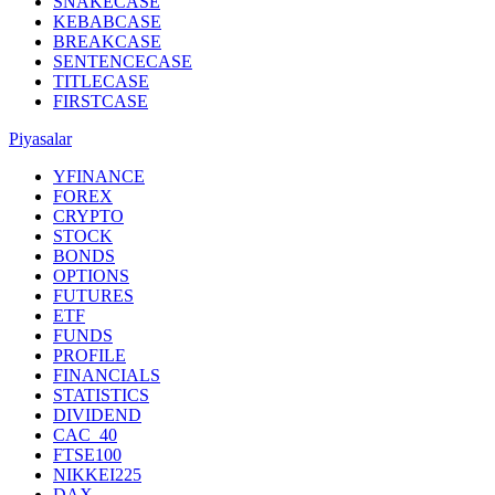
SNAKECASE
KEBABCASE
BREAKCASE
SENTENCECASE
TITLECASE
FIRSTCASE
Piyasalar
YFINANCE
FOREX
CRYPTO
STOCK
BONDS
OPTIONS
FUTURES
ETF
FUNDS
PROFILE
FINANCIALS
STATISTICS
DIVIDEND
CAC_40
FTSE100
NIKKEI225
DAX