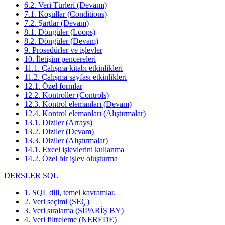
6.2. Veri Türleri (Devamı)
7.1. Koşullar (Conditions)
7.2. Şartlar (Devam)
8.1. Döngüler (Loops)
8.2. Döngüler (Devam)
9. Prosedürler ve işlevler
10. İletişim pencereleri
11.1. Çalışma kitabı etkinlikleri
11.2. Çalışma sayfası etkinlikleri
12.1. Özel formlar
12.2. Kontroller (Controls)
12.3. Kontrol elemanları (Devam)
12.4. Kontrol elemanları (Alıştırmalar)
13.1. Diziler (Arrays)
13.2. Diziler (Devam)
13.3. Diziler (Alıştırmalar)
14.1. Excel işlevlerini kullanma
14.2. Özel bir işlev oluşturma
DERSLER SQL
1. SQL dili, temel kavramlar.
2. Veri seçimi (SEÇ)
3. Veri sıralama (SİPARİŞ BY)
4. Veri filtreleme (NEREDE)