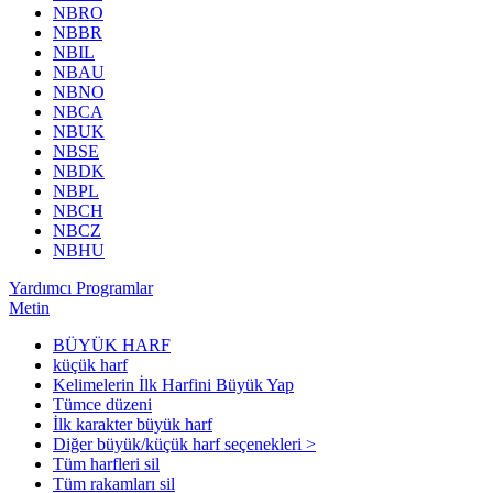
NBRO
NBBR
NBIL
NBAU
NBNO
NBCA
NBUK
NBSE
NBDK
NBPL
NBCH
NBCZ
NBHU
Yardımcı Programlar
Metin
BÜYÜK HARF
küçük harf
Kelimelerin İlk Harfini Büyük Yap
Tümce düzeni
İlk karakter büyük harf
Diğer büyük/küçük harf seçenekleri >
Tüm harfleri sil
Tüm rakamları sil