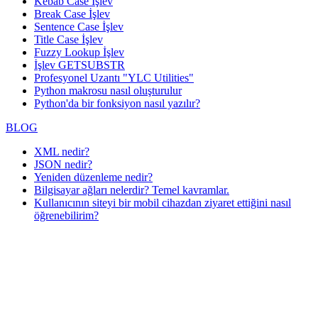
Kebab Case İşlev
Break Case İşlev
Sentence Case İşlev
Title Case İşlev
Fuzzy Lookup
İşlev
İşlev GETSUBSTR
Profesyonel Uzantı "YLC Utilities"
Python makrosu nasıl oluşturulur
Python'da bir fonksiyon nasıl yazılır?
BLOG
XML nedir?
JSON nedir?
Yeniden düzenleme nedir?
Bilgisayar ağları nelerdir? Temel kavramlar.
Kullanıcının siteyi bir mobil cihazdan ziyaret ettiğini nasıl
öğrenebilirim?