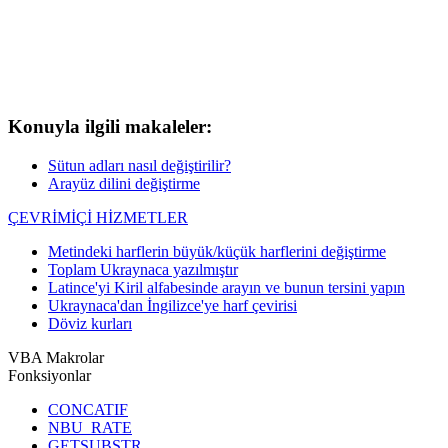
Konuyla ilgili makaleler:
Sütun adları nasıl değiştirilir?
Arayüz dilini değiştirme
ÇEVRİMİÇİ HİZMETLER
Metindeki harflerin büyük/küçük harflerini değiştirme
Toplam Ukraynaca yazılmıştır
Latince'yi Kiril alfabesinde arayın ve bunun tersini yapın
Ukraynaca'dan İngilizce'ye harf çevirisi
Döviz kurları
VBA Makrolar
Fonksiyonlar
CONCATIF
NBU_RATE
GETSUBSTR