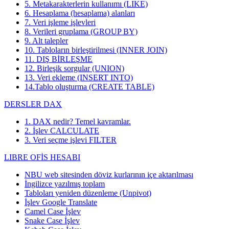
5. Metakarakterlerin kullanımı (LIKE)
6. Hesaplama (hesaplama) alanları
7. Veri işleme işlevleri
8. Verileri gruplama (GROUP BY)
9. Alt talepler
10. Tabloların birleştirilmesi (INNER JOIN)
11. DIŞ BİRLEŞME
12. Birleşik sorgular (UNION)
13. Veri ekleme (INSERT INTO)
14.Tablo oluşturma (CREATE TABLE)
DERSLER DAX
1. DAX nedir? Temel kavramlar.
2. İşlev CALCULATE
3. Veri seçme işlevi FILTER
LIBRE OFİS HESABI
NBU web sitesinden döviz kurlarının içe aktarılması
İngilizce yazılmış toplam
Tabloları yeniden düzenleme (Unpivot)
İşlev
Google Translate
Camel Case İşlev
Snake Case İşlev