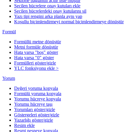
Sektörle bağlantılı açılır liste oluştur
Seçilen hücrelere onay kutuları ekle
Seçilen hücrelerdeki onay kutularını sil
Yazı tipi rengini arka planla aynı yap
Koşullu biçimlendirmeyi normal biçimlendirmeye dönüştür
Formül
Formüllü metne dönüştür
Metni formüle dönüştür
Hata varsa "boş" göster
Hata varsa "0" göster
Formülleri göster/gizle
YLC fonksiyonu ekle >
Yorum
Değeri yoruma kopyala
Formülü yoruma kopyala
Yorumu hücreye kopyala
Yorumu hücreye taşı
Yorumları göster/gizle
Göstergeleri göster/gizle
Yazarlığı göster/gizle
Resim ekle
Resmi nesneye kopyala