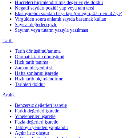
Hücreleri biçimlendirilmiş değerleriyle doldur
Negatif sayıları pozitif yap veya tam tersi
Eksi işaretini sondan başa taşı (örneğin, 47- den -47 ye)
Virgülden sonra anlamlı sayıda basamak kullan
Sayısal değerleri gizle
Sayının veya tutarın yazıyla yazılması
Tarih
Tarih dönüşümü/tanıma
Otomatik tarih dönüşümü
Hızlı tarih tanıma
Zaman bileşenini sil
Hafta sonlarını işaretle
Hızlı tarih biçimlendirme
Tarihleri doldur
Aralık
Benzersiz değerleri işaretle
Farklı değerleri işaretle
Yinelenenleri işaretle
Fazla değerleri işaretle
Tabloyu yeniden yapılandır
Açılır liste oluştur