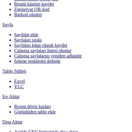
Resmi klasöre kaydet
Zgenervat QR-kod
Barkod oluştur
Sayfa
Sayfalar ekle
Sayfaları sırala
Sayfaları kitap olarak kaydet
Çalışma sayfaları listesi oluştur
Çalışma sayfalarını yeniden adlandır
Sekme renklerini değiştir
Tablo Stilleri
Excel
YLC
İçe Aktar
Resmi döviz kurları
Görüntüden tablo ekle
Dışa Aktar
Aralığı CSV formatında dışa aktar