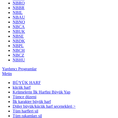
NBRO
NBBR
NBIL
NBAU
NBNO
NBCA
NBUK
NBSE
NBDK
NBPL
NBCH
NBCZ
NBHU
Yardımcı Programlar
Metin
BÜYÜK HARF
küçük harf
Kelimelerin İlk Harfini Büyük Yap
Tümce düzeni
İlk karakter büyük harf
Diğer büyük/küçük harf seçenekleri >
Tüm harfleri sil
Tüm rakamları sil