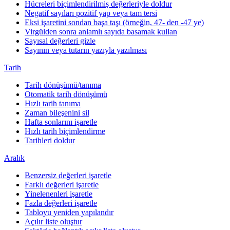
Hücreleri biçimlendirilmiş değerleriyle doldur
Negatif sayıları pozitif yap veya tam tersi
Eksi işaretini sondan başa taşı (örneğin, 47- den -47 ye)
Virgülden sonra anlamlı sayıda basamak kullan
Sayısal değerleri gizle
Sayının veya tutarın yazıyla yazılması
Tarih
Tarih dönüşümü/tanıma
Otomatik tarih dönüşümü
Hızlı tarih tanıma
Zaman bileşenini sil
Hafta sonlarını işaretle
Hızlı tarih biçimlendirme
Tarihleri doldur
Aralık
Benzersiz değerleri işaretle
Farklı değerleri işaretle
Yinelenenleri işaretle
Fazla değerleri işaretle
Tabloyu yeniden yapılandır
Açılır liste oluştur