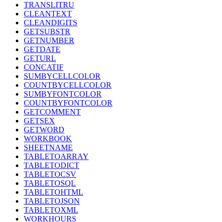
TRANSLITRU
CLEANTEXT
CLEANDIGITS
GETSUBSTR
GETNUMBER
GETDATE
GETURL
CONCATIF
SUMBYCELLCOLOR
COUNTBYCELLCOLOR
SUMBYFONTCOLOR
COUNTBYFONTCOLOR
GETCOMMENT
GETSEX
GETWORD
WORKBOOK
SHEETNAME
TABLETOARRAY
TABLETODICT
TABLETOCSV
TABLETOSQL
TABLETOHTML
TABLETOJSON
TABLETOXML
WORKHOURS