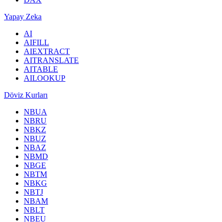
Yapay Zeka
AI
AIFILL
AIEXTRACT
AITRANSLATE
AITABLE
AILOOKUP
Döviz Kurları
NBUA
NBRU
NBKZ
NBUZ
NBAZ
NBMD
NBGE
NBTM
NBKG
NBTJ
NBAM
NBLT
NBEU