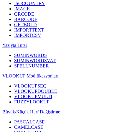
ISOCOUNTRY
IMAGE
QRCODE
BARCODE
GETBOLD
IMPORTTEXT
IMPORTCSV
Yazıyla Tutar
SUMINWORDS
SUMINWORDSVAT
SPELLNUMBER
VLOOKUP Modifikasyonları
VLOOKUPSEQ
VLOOKUPDOUBLE
VLOOKUPMULTI
FUZZYLOOKUP
Büyük/Küçük Harf Değiştirme
PASCALCASE
CAMELCASE