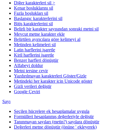
Diğer karakterleri sil >
Kenar boşluklarını sil
Fazla boşlukları sil
Başlangıç karakterlerini sil
Bitiş karakterlerini sil
Belirli bir karakter sayısından sonraki metni sil
Mevcut metne karakter ekle
Belirtilen ayırıcılara göre kelimeyi al
Metinden kelimeleri sil
Latin harflerini işaretle
Kiril harflerini işaretle
Benzer harfleri dönüştür
Alfabeyi doldur
Metni tersine çevir
Yazdırılmayan karakterleri Göster/Gizle
Metindeki her karakter için Unicode göster
Gizli verileri değiştir
Google Çeviri
Sayı
Seçilen hücrelere ek hesaplamalar uygula
Formülleri hesaplanmış değerleriyle değiştir
Tanınmayan sayıları (metin?) sayılara dönüştür
Değerleri metne dönüştür (önüne ' ekleyerek)