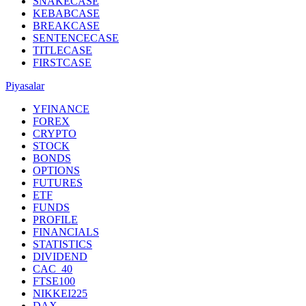
SNAKECASE
KEBABCASE
BREAKCASE
SENTENCECASE
TITLECASE
FIRSTCASE
Piyasalar
YFINANCE
FOREX
CRYPTO
STOCK
BONDS
OPTIONS
FUTURES
ETF
FUNDS
PROFILE
FINANCIALS
STATISTICS
DIVIDEND
CAC_40
FTSE100
NIKKEI225
DAX