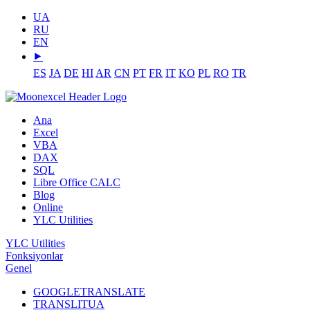
UA
RU
EN
⯈
ES
JA
DE
HI
AR
CN
PT
FR
IT
KO
PL
RO
TR
Ana
Excel
VBA
DAX
SQL
Libre Office CALC
Blog
Online
YLC Utilities
YLC Utilities
Fonksiyonlar
Genel
GOOGLETRANSLATE
TRANSLITUA