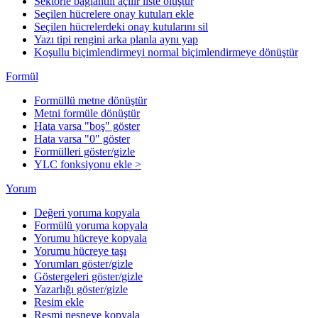
Sektörle bağlantılı açılır liste oluştur
Seçilen hücrelere onay kutuları ekle
Seçilen hücrelerdeki onay kutularını sil
Yazı tipi rengini arka planla aynı yap
Koşullu biçimlendirmeyi normal biçimlendirmeye dönüştür
Formül
Formüllü metne dönüştür
Metni formüle dönüştür
Hata varsa "boş" göster
Hata varsa "0" göster
Formülleri göster/gizle
YLC fonksiyonu ekle >
Yorum
Değeri yoruma kopyala
Formülü yoruma kopyala
Yorumu hücreye kopyala
Yorumu hücreye taşı
Yorumları göster/gizle
Göstergeleri göster/gizle
Yazarlığı göster/gizle
Resim ekle
Resmi nesneye kopyala