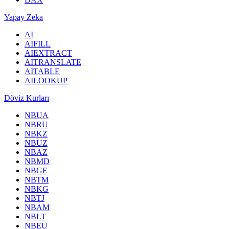
Yapay Zeka
AI
AIFILL
AIEXTRACT
AITRANSLATE
AITABLE
AILOOKUP
Döviz Kurları
NBUA
NBRU
NBKZ
NBUZ
NBAZ
NBMD
NBGE
NBTM
NBKG
NBTJ
NBAM
NBLT
NBEU