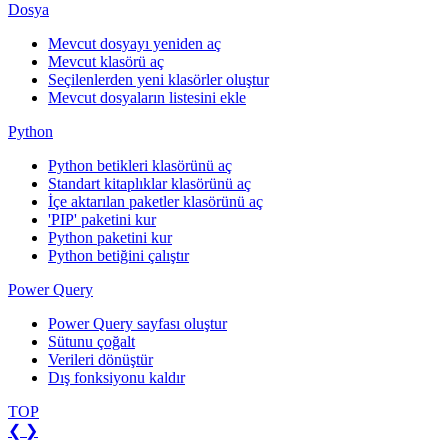
Dosya
Mevcut dosyayı yeniden aç
Mevcut klasörü aç
Seçilenlerden yeni klasörler oluştur
Mevcut dosyaların listesini ekle
Python
Python betikleri klasörünü aç
Standart kitaplıklar klasörünü aç
İçe aktarılan paketler klasörünü aç
'PIP' paketini kur
Python paketini kur
Python betiğini çalıştır
Power Query
Power Query sayfası oluştur
Sütunu çoğalt
Verileri dönüştür
Dış fonksiyonu kaldır
TOP
❮
❯