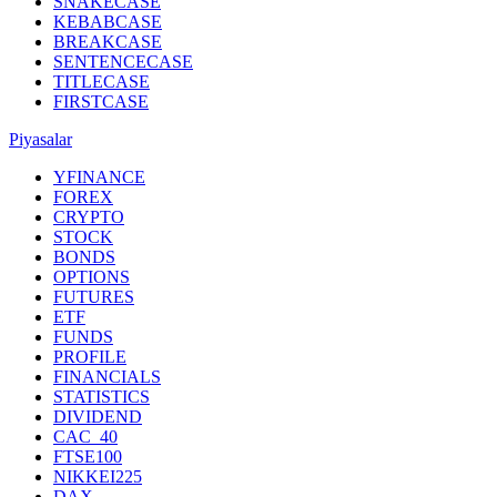
SNAKECASE
KEBABCASE
BREAKCASE
SENTENCECASE
TITLECASE
FIRSTCASE
Piyasalar
YFINANCE
FOREX
CRYPTO
STOCK
BONDS
OPTIONS
FUTURES
ETF
FUNDS
PROFILE
FINANCIALS
STATISTICS
DIVIDEND
CAC_40
FTSE100
NIKKEI225
DAX