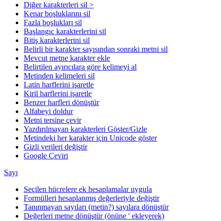
Diğer karakterleri sil >
Kenar boşluklarını sil
Fazla boşlukları sil
Başlangıç karakterlerini sil
Bitiş karakterlerini sil
Belirli bir karakter sayısından sonraki metni sil
Mevcut metne karakter ekle
Belirtilen ayırıcılara göre kelimeyi al
Metinden kelimeleri sil
Latin harflerini işaretle
Kiril harflerini işaretle
Benzer harfleri dönüştür
Alfabeyi doldur
Metni tersine çevir
Yazdırılmayan karakterleri Göster/Gizle
Metindeki her karakter için Unicode göster
Gizli verileri değiştir
Google Çeviri
Sayı
Seçilen hücrelere ek hesaplamalar uygula
Formülleri hesaplanmış değerleriyle değiştir
Tanınmayan sayıları (metin?) sayılara dönüştür
Değerleri metne dönüştür (önüne ' ekleyerek)