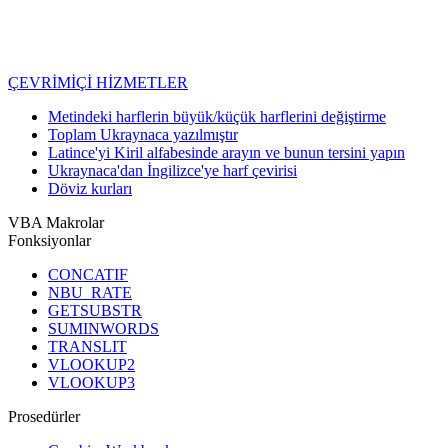
ÇEVRİMİÇİ HİZMETLER
Metindeki harflerin büyük/küçük harflerini değiştirme
Toplam Ukraynaca yazılmıştır
Latince'yi Kiril alfabesinde arayın ve bunun tersini yapın
Ukraynaca'dan İngilizce'ye harf çevirisi
Döviz kurları
VBA Makrolar
Fonksiyonlar
CONCATIF
NBU_RATE
GETSUBSTR
SUMINWORDS
TRANSLIT
VLOOKUP2
VLOOKUP3
Prosedürler