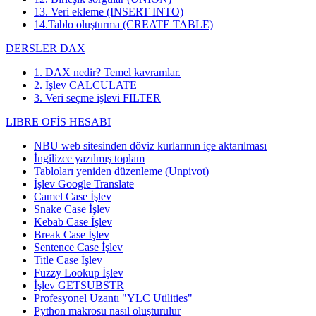
13. Veri ekleme (INSERT INTO)
14.Tablo oluşturma (CREATE TABLE)
DERSLER DAX
1. DAX nedir? Temel kavramlar.
2. İşlev CALCULATE
3. Veri seçme işlevi FILTER
LIBRE OFİS HESABI
NBU web sitesinden döviz kurlarının içe aktarılması
İngilizce yazılmış toplam
Tabloları yeniden düzenleme (Unpivot)
İşlev
Google Translate
Camel Case İşlev
Snake Case İşlev
Kebab Case İşlev
Break Case İşlev
Sentence Case İşlev
Title Case İşlev
Fuzzy Lookup
İşlev
İşlev GETSUBSTR
Profesyonel Uzantı "YLC Utilities"
Python makrosu nasıl oluşturulur