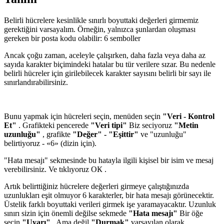
Belirli hücrelere kesinlikle sınırlı boyuttaki değerleri girmemiz
gerektiğini varsayalım. Örneğin, yalnızca şunlardan oluşması
gereken bir posta kodu olabilir:
6
semboller
Ancak çoğu zaman, aceleyle çalışırken, daha fazla veya daha az
sayıda karakter biçimindeki hatalar bu tür verilere sızar. Bu nedenle
belirli hücreler için girilebilecek karakter sayısını belirli bir sayı ile
sınırlandırabilirsiniz.
Bunu yapmak için hücreleri seçin, menüden seçin
"Veri - Kontrol
Et"
. Grafikteki pencerede
"Veri tipi"
Biz seciyoruz
"Metin
uzunluğu"
, grafikte
"Değer" - "Eşittir"
ve "uzunluğu"
belirtiyoruz -
«6»
(dizin için).
"Hata mesajı" sekmesinde bu hatayla ilgili kişisel bir isim ve mesaj
verebilirsiniz. Ve tıklıyoruz
ОК
.
Artık belirttiğiniz hücrelere değerleri girmeye çalıştığınızda
uzunlukları eşit olmuyor
6
karakterler, bir hata mesajı görünecektir.
Üstelik farklı boyuttaki verileri girmek işe yaramayacaktır. Uzunluk
sınırı sizin için önemli değilse sekmede
"Hata mesajı"
Bir öğe
seçin
"Uyarı"
, Ama değil
"Durmak"
varsayılan olarak.