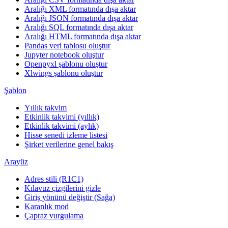
Aralığı XML formatında dışa aktar
Aralığı JSON formatında dışa aktar
Aralığı SQL formatında dışa aktar
Aralığı HTML formatında dışa aktar
Pandas veri tablosu oluştur
Jupyter notebook oluştur
Openpyxl şablonu oluştur
Xlwings şablonu oluştur
Şablon
Yıllık takvim
Etkinlik takvimi (yıllık)
Etkinlik takvimi (aylık)
Hisse senedi izleme listesi
Şirket verilerine genel bakış
Arayüz
Adres stili (R1C1)
Kılavuz çizgilerini gizle
Giriş yönünü değiştir (Sağa)
Karanlık mod
Çapraz vurgulama