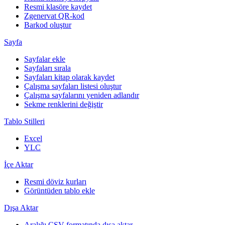
Resmi klasöre kaydet
Zgenervat QR-kod
Barkod oluştur
Sayfa
Sayfalar ekle
Sayfaları sırala
Sayfaları kitap olarak kaydet
Çalışma sayfaları listesi oluştur
Çalışma sayfalarını yeniden adlandır
Sekme renklerini değiştir
Tablo Stilleri
Excel
YLC
İçe Aktar
Resmi döviz kurları
Görüntüden tablo ekle
Dışa Aktar
Aralığı CSV formatında dışa aktar