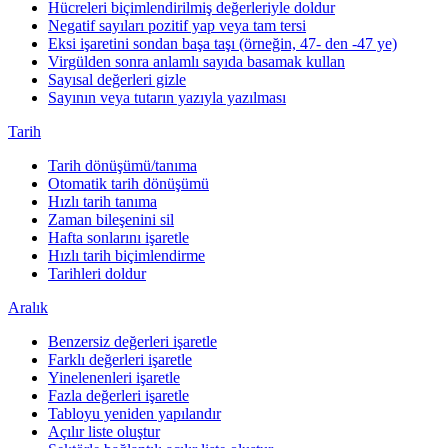
Hücreleri biçimlendirilmiş değerleriyle doldur
Negatif sayıları pozitif yap veya tam tersi
Eksi işaretini sondan başa taşı (örneğin, 47- den -47 ye)
Virgülden sonra anlamlı sayıda basamak kullan
Sayısal değerleri gizle
Sayının veya tutarın yazıyla yazılması
Tarih
Tarih dönüşümü/tanıma
Otomatik tarih dönüşümü
Hızlı tarih tanıma
Zaman bileşenini sil
Hafta sonlarını işaretle
Hızlı tarih biçimlendirme
Tarihleri doldur
Aralık
Benzersiz değerleri işaretle
Farklı değerleri işaretle
Yinelenenleri işaretle
Fazla değerleri işaretle
Tabloyu yeniden yapılandır
Açılır liste oluştur