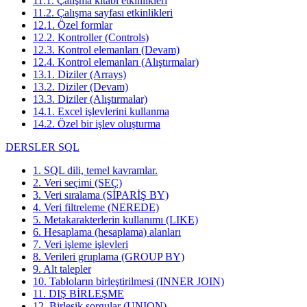
11.1. Çalışma kitabı etkinlikleri
11.2. Çalışma sayfası etkinlikleri
12.1. Özel formlar
12.2. Kontroller (Controls)
12.3. Kontrol elemanları (Devam)
12.4. Kontrol elemanları (Alıştırmalar)
13.1. Diziler (Arrays)
13.2. Diziler (Devam)
13.3. Diziler (Alıştırmalar)
14.1. Excel işlevlerini kullanma
14.2. Özel bir işlev oluşturma
DERSLER SQL
1. SQL dili, temel kavramlar.
2. Veri seçimi (SEÇ)
3. Veri sıralama (SİPARİŞ BY)
4. Veri filtreleme (NEREDE)
5. Metakarakterlerin kullanımı (LIKE)
6. Hesaplama (hesaplama) alanları
7. Veri işleme işlevleri
8. Verileri gruplama (GROUP BY)
9. Alt talepler
10. Tabloların birleştirilmesi (INNER JOIN)
11. DIŞ BİRLEŞME
12. Birleşik sorgular (UNION)