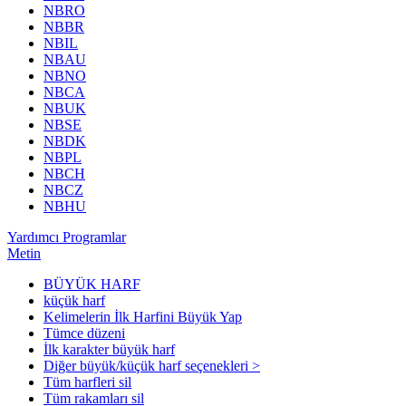
NBRO
NBBR
NBIL
NBAU
NBNO
NBCA
NBUK
NBSE
NBDK
NBPL
NBCH
NBCZ
NBHU
Yardımcı Programlar
Metin
BÜYÜK HARF
küçük harf
Kelimelerin İlk Harfini Büyük Yap
Tümce düzeni
İlk karakter büyük harf
Diğer büyük/küçük harf seçenekleri >
Tüm harfleri sil
Tüm rakamları sil