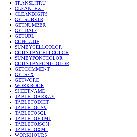
TRANSLITRU
CLEANTEXT
CLEANDIGITS
GETSUBSTR
GETNUMBER
GETDATE
GETURL
CONCATIF
SUMBYCELLCOLOR
COUNTBYCELLCOLOR
SUMBYFONTCOLOR
COUNTBYFONTCOLOR
GETCOMMENT
GETSEX
GETWORD
WORKBOOK
SHEETNAME
TABLETOARRAY
TABLETODICT
TABLETOCSV
TABLETOSQL
TABLETOHTML
TABLETOJSON
TABLETOXML
WORKHOURS