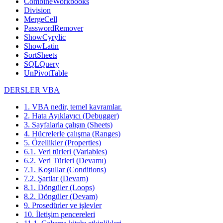
CombineWorkbooks
Division
MergeCell
PasswordRemover
ShowCyrylic
ShowLatin
SortSheets
SQLQuery
UnPivotTable
DERSLER VBA
1. VBA nedir, temel kavramlar.
2. Hata Ayıklayıcı (Debugger)
3. Sayfalarla çalışın (Sheets)
4. Hücrelerle çalışma (Ranges)
5. Özellikler (Properties)
6.1. Veri türleri (Variables)
6.2. Veri Türleri (Devamı)
7.1. Koşullar (Conditions)
7.2. Şartlar (Devam)
8.1. Döngüler (Loops)
8.2. Döngüler (Devam)
9. Prosedürler ve işlevler
10. İletişim pencereleri