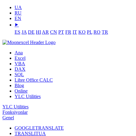
UA
RU
EN
⯈
ES
JA
DE
HI
AR
CN
PT
FR
IT
KO
PL
RO
TR
Ana
Excel
VBA
DAX
SQL
Libre Office CALC
Blog
Online
YLC Utilities
YLC Utilities
Fonksiyonlar
Genel
GOOGLETRANSLATE
TRANSLITUA