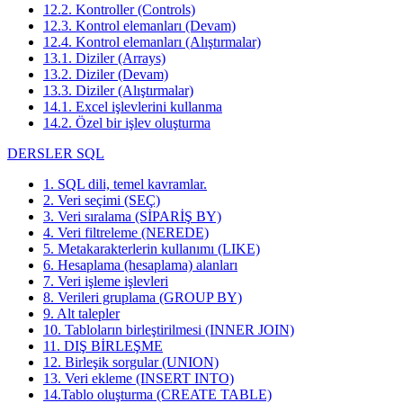
12.2. Kontroller (Controls)
12.3. Kontrol elemanları (Devam)
12.4. Kontrol elemanları (Alıştırmalar)
13.1. Diziler (Arrays)
13.2. Diziler (Devam)
13.3. Diziler (Alıştırmalar)
14.1. Excel işlevlerini kullanma
14.2. Özel bir işlev oluşturma
DERSLER SQL
1. SQL dili, temel kavramlar.
2. Veri seçimi (SEÇ)
3. Veri sıralama (SİPARİŞ BY)
4. Veri filtreleme (NEREDE)
5. Metakarakterlerin kullanımı (LIKE)
6. Hesaplama (hesaplama) alanları
7. Veri işleme işlevleri
8. Verileri gruplama (GROUP BY)
9. Alt talepler
10. Tabloların birleştirilmesi (INNER JOIN)
11. DIŞ BİRLEŞME
12. Birleşik sorgular (UNION)
13. Veri ekleme (INSERT INTO)
14.Tablo oluşturma (CREATE TABLE)