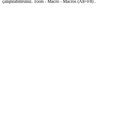
çalıştırabilirsiniz.
Tools - Macro - Macros
(Alt+F8)
.