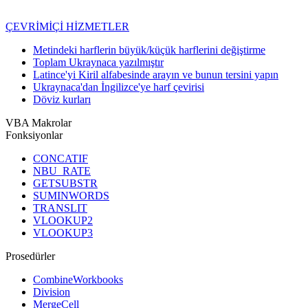
ÇEVRİMİÇİ HİZMETLER
Metindeki harflerin büyük/küçük harflerini değiştirme
Toplam Ukraynaca yazılmıştır
Latince'yi Kiril alfabesinde arayın ve bunun tersini yapın
Ukraynaca'dan İngilizce'ye harf çevirisi
Döviz kurları
VBA Makrolar
Fonksiyonlar
CONCATIF
NBU_RATE
GETSUBSTR
SUMINWORDS
TRANSLIT
VLOOKUP2
VLOOKUP3
Prosedürler
CombineWorkbooks
Division
MergeCell