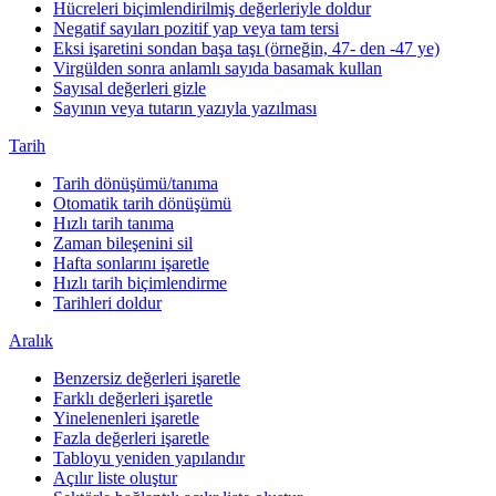
Hücreleri biçimlendirilmiş değerleriyle doldur
Negatif sayıları pozitif yap veya tam tersi
Eksi işaretini sondan başa taşı (örneğin, 47- den -47 ye)
Virgülden sonra anlamlı sayıda basamak kullan
Sayısal değerleri gizle
Sayının veya tutarın yazıyla yazılması
Tarih
Tarih dönüşümü/tanıma
Otomatik tarih dönüşümü
Hızlı tarih tanıma
Zaman bileşenini sil
Hafta sonlarını işaretle
Hızlı tarih biçimlendirme
Tarihleri doldur
Aralık
Benzersiz değerleri işaretle
Farklı değerleri işaretle
Yinelenenleri işaretle
Fazla değerleri işaretle
Tabloyu yeniden yapılandır
Açılır liste oluştur