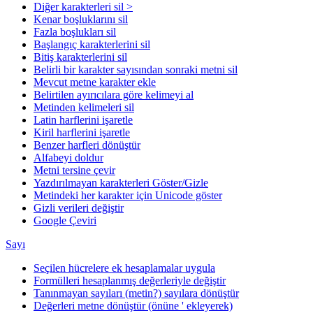
Diğer karakterleri sil >
Kenar boşluklarını sil
Fazla boşlukları sil
Başlangıç karakterlerini sil
Bitiş karakterlerini sil
Belirli bir karakter sayısından sonraki metni sil
Mevcut metne karakter ekle
Belirtilen ayırıcılara göre kelimeyi al
Metinden kelimeleri sil
Latin harflerini işaretle
Kiril harflerini işaretle
Benzer harfleri dönüştür
Alfabeyi doldur
Metni tersine çevir
Yazdırılmayan karakterleri Göster/Gizle
Metindeki her karakter için Unicode göster
Gizli verileri değiştir
Google Çeviri
Sayı
Seçilen hücrelere ek hesaplamalar uygula
Formülleri hesaplanmış değerleriyle değiştir
Tanınmayan sayıları (metin?) sayılara dönüştür
Değerleri metne dönüştür (önüne ' ekleyerek)