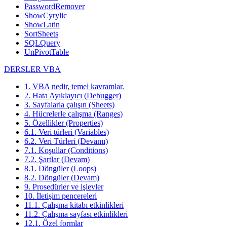
PasswordRemover
ShowCyrylic
ShowLatin
SortSheets
SQLQuery
UnPivotTable
DERSLER VBA
1. VBA nedir, temel kavramlar.
2. Hata Ayıklayıcı (Debugger)
3. Sayfalarla çalışın (Sheets)
4. Hücrelerle çalışma (Ranges)
5. Özellikler (Properties)
6.1. Veri türleri (Variables)
6.2. Veri Türleri (Devamı)
7.1. Koşullar (Conditions)
7.2. Şartlar (Devam)
8.1. Döngüler (Loops)
8.2. Döngüler (Devam)
9. Prosedürler ve işlevler
10. İletişim pencereleri
11.1. Çalışma kitabı etkinlikleri
11.2. Çalışma sayfası etkinlikleri
12.1. Özel formlar