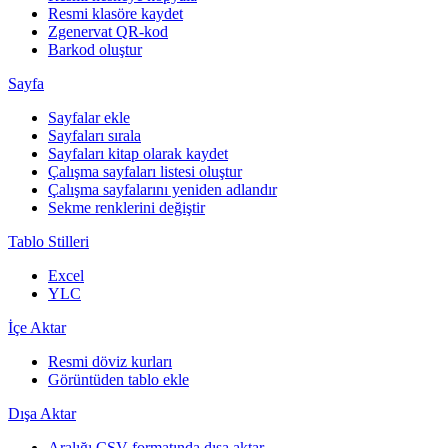
Resmi klasöre kaydet
Zgenervat QR-kod
Barkod oluştur
Sayfa
Sayfalar ekle
Sayfaları sırala
Sayfaları kitap olarak kaydet
Çalışma sayfaları listesi oluştur
Çalışma sayfalarını yeniden adlandır
Sekme renklerini değiştir
Tablo Stilleri
Excel
YLC
İçe Aktar
Resmi döviz kurları
Görüntüden tablo ekle
Dışa Aktar
Aralığı CSV formatında dışa aktar