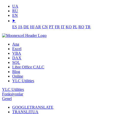
UA
RU
EN
⯈
ES
JA
DE
HI
AR
CN
PT
FR
IT
KO
PL
RO
TR
Ana
Excel
VBA
DAX
SQL
Libre Office CALC
Blog
Online
YLC Utilities
YLC Utilities
Fonksiyonlar
Genel
GOOGLETRANSLATE
TRANSLITUA