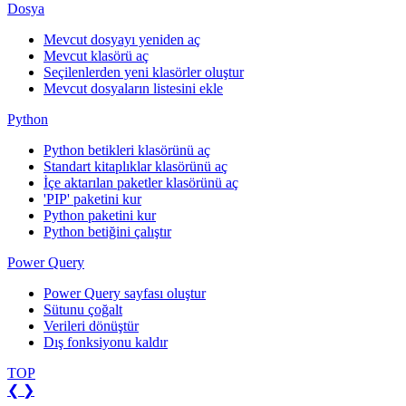
Dosya
Mevcut dosyayı yeniden aç
Mevcut klasörü aç
Seçilenlerden yeni klasörler oluştur
Mevcut dosyaların listesini ekle
Python
Python betikleri klasörünü aç
Standart kitaplıklar klasörünü aç
İçe aktarılan paketler klasörünü aç
'PIP' paketini kur
Python paketini kur
Python betiğini çalıştır
Power Query
Power Query sayfası oluştur
Sütunu çoğalt
Verileri dönüştür
Dış fonksiyonu kaldır
TOP
❮
❯