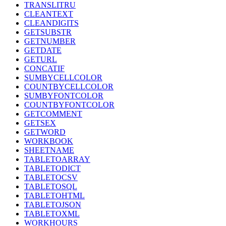
TRANSLITRU
CLEANTEXT
CLEANDIGITS
GETSUBSTR
GETNUMBER
GETDATE
GETURL
CONCATIF
SUMBYCELLCOLOR
COUNTBYCELLCOLOR
SUMBYFONTCOLOR
COUNTBYFONTCOLOR
GETCOMMENT
GETSEX
GETWORD
WORKBOOK
SHEETNAME
TABLETOARRAY
TABLETODICT
TABLETOCSV
TABLETOSQL
TABLETOHTML
TABLETOJSON
TABLETOXML
WORKHOURS