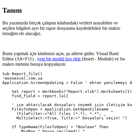
Tanım
Bu yazımızda birçok çalışma kitabındaki verileri arayabilen ve
seçilen bilgileri ayrı bir rapor dosyasına kaydedebilen bir makro
örneğini ele alacağız.
Bunu yapmak için kitabınızı açın, şu adrese gidin:
Visual Basic
Editor
(Alt+F11)
,
yeni bir modül boş ekle
(
Insert - Module
) ve bu
makro metnini buraya kopyalayın:
Sub Report_file()

'moonexcel.com.ua

Application.ScreenUpdating = False ' ekran yenilemeyi d
    Set report = Workbooks("Report.xlsb").Worksheets(1)

    find_field = report.[a1]

    ' içe aktarılacak dosyaları seçmek için iletişim ku
    FilesToOpen = Application.GetOpenFilename _

      (FileFilter:="All files (*.*), *.*", _

      MultiSelect:=True, Title:=" Dosyaları seçin! ")

    If TypeName(FilesToOpen) = "Boolean" Then

        MsgBox " Dosya seçilmedi! "
