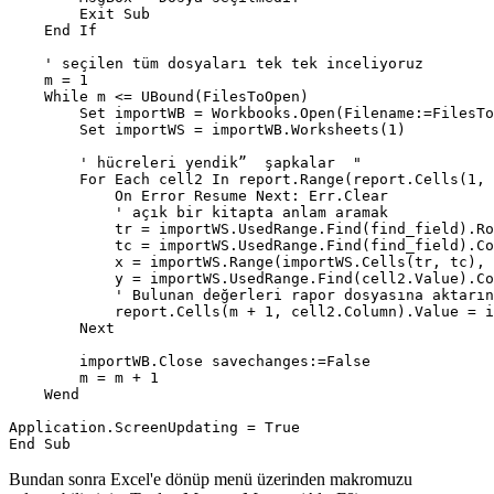
        Exit Sub

    End If

    ' seçilen tüm dosyaları tek tek inceliyoruz 

    m = 1

    While m <= UBound(FilesToOpen)

        Set importWB = Workbooks.Open(Filename:=FilesTo
        Set importWS = importWB.Worksheets(1)

        ' hücreleri yendik”  şapkalar  " 

        For Each cell2 In report.Range(report.Cells(1, 
            On Error Resume Next: Err.Clear

            ' açık bir kitapta anlam aramak 

            tr = importWS.UsedRange.Find(find_field).Ro
            tc = importWS.UsedRange.Find(find_field).Co
            x = importWS.Range(importWS.Cells(tr, tc), 
            y = importWS.UsedRange.Find(cell2.Value).Co
            ' Bulunan değerleri rapor dosyasına aktarın
            report.Cells(m + 1, cell2.Column).Value = i
        Next

        importWB.Close savechanges:=False

        m = m + 1

    Wend

Application.ScreenUpdating = True

Bundan sonra Excel'e dönüp menü üzerinden makromuzu