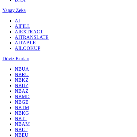
Yapay Zeka
AI
AIFILL
AIEXTRACT
AITRANSLATE
AITABLE
AILOOKUP
Döviz Kurları
NBUA
NBRU
NBKZ
NBUZ
NBAZ
NBMD
NBGE
NBTM
NBKG
NBTJ
NBAM
NBLT
NBEU