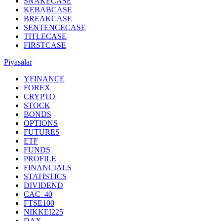
SNAKECASE
KEBABCASE
BREAKCASE
SENTENCECASE
TITLECASE
FIRSTCASE
Piyasalar
YFINANCE
FOREX
CRYPTO
STOCK
BONDS
OPTIONS
FUTURES
ETF
FUNDS
PROFILE
FINANCIALS
STATISTICS
DIVIDEND
CAC_40
FTSE100
NIKKEI225
DAX