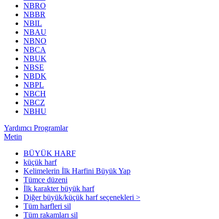
NBRO
NBBR
NBIL
NBAU
NBNO
NBCA
NBUK
NBSE
NBDK
NBPL
NBCH
NBCZ
NBHU
Yardımcı Programlar
Metin
BÜYÜK HARF
küçük harf
Kelimelerin İlk Harfini Büyük Yap
Tümce düzeni
İlk karakter büyük harf
Diğer büyük/küçük harf seçenekleri >
Tüm harfleri sil
Tüm rakamları sil