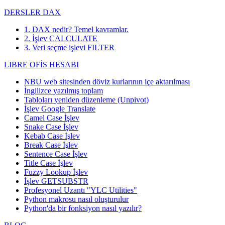
DERSLER DAX
1. DAX nedir? Temel kavramlar.
2. İşlev CALCULATE
3. Veri seçme işlevi FILTER
LIBRE OFİS HESABI
NBU web sitesinden döviz kurlarının içe aktarılması
İngilizce yazılmış toplam
Tabloları yeniden düzenleme (Unpivot)
İşlev
Google Translate
Camel Case İşlev
Snake Case İşlev
Kebab Case İşlev
Break Case İşlev
Sentence Case İşlev
Title Case İşlev
Fuzzy Lookup
İşlev
İşlev GETSUBSTR
Profesyonel Uzantı "YLC Utilities"
Python makrosu nasıl oluşturulur
Python'da bir fonksiyon nasıl yazılır?