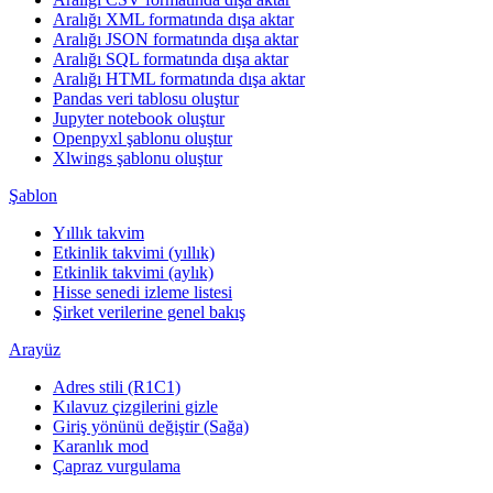
Aralığı XML formatında dışa aktar
Aralığı JSON formatında dışa aktar
Aralığı SQL formatında dışa aktar
Aralığı HTML formatında dışa aktar
Pandas veri tablosu oluştur
Jupyter notebook oluştur
Openpyxl şablonu oluştur
Xlwings şablonu oluştur
Şablon
Yıllık takvim
Etkinlik takvimi (yıllık)
Etkinlik takvimi (aylık)
Hisse senedi izleme listesi
Şirket verilerine genel bakış
Arayüz
Adres stili (R1C1)
Kılavuz çizgilerini gizle
Giriş yönünü değiştir (Sağa)
Karanlık mod
Çapraz vurgulama