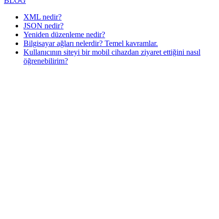
BLOG
XML nedir?
JSON nedir?
Yeniden düzenleme nedir?
Bilgisayar ağları nelerdir? Temel kavramlar.
Kullanıcının siteyi bir mobil cihazdan ziyaret ettiğini nasıl
öğrenebilirim?