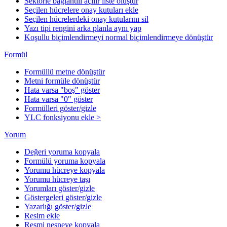
Sektörle bağlantılı açılır liste oluştur
Seçilen hücrelere onay kutuları ekle
Seçilen hücrelerdeki onay kutularını sil
Yazı tipi rengini arka planla aynı yap
Koşullu biçimlendirmeyi normal biçimlendirmeye dönüştür
Formül
Formüllü metne dönüştür
Metni formüle dönüştür
Hata varsa "boş" göster
Hata varsa "0" göster
Formülleri göster/gizle
YLC fonksiyonu ekle >
Yorum
Değeri yoruma kopyala
Formülü yoruma kopyala
Yorumu hücreye kopyala
Yorumu hücreye taşı
Yorumları göster/gizle
Göstergeleri göster/gizle
Yazarlığı göster/gizle
Resim ekle
Resmi nesneye kopyala