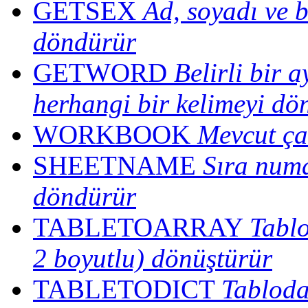
GETSEX
Ad, soyadı ve b
döndürür
GETWORD
Belirli bir 
herhangi bir kelimeyi dö
WORKBOOK
Mevcut ça
SHEETNAME
Sıra numa
döndürür
TABLETOARRAY
Tablo
2 boyutlu) dönüştürür
TABLETODICT
Tablodak