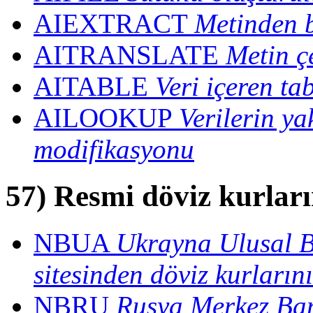
AIEXTRACT
Metinden b
AITRANSLATE
Metin çe
AITABLE
Veri içeren ta
AILOOKUP
Verilerin y
modifikasyonu
5
7
) Resmi döviz kurlar
NBUA
Ukrayna Ulusal B
sitesinden döviz kurların
NBRU
Rusya Merkez Ban