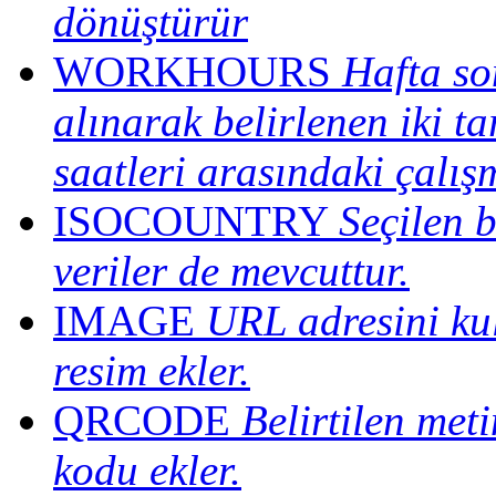
dönüştürür
WORKHOURS
Hafta son
alınarak belirlenen iki tar
saatleri arasındaki çalış
ISOCOUNTRY
Seçilen 
veriler de mevcuttur.
IMAGE
URL adresini kul
resim ekler.
QRCODE
Belirtilen meti
kodu ekler.