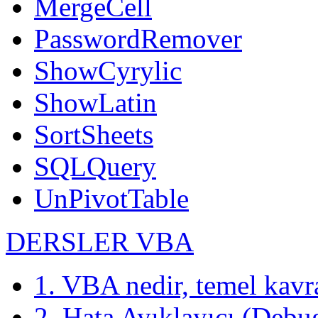
MergeCell
PasswordRemover
ShowCyrylic
ShowLatin
SortSheets
SQLQuery
UnPivotTable
DERSLER VBA
1. VBA nedir, temel kavr
2. Hata Ayıklayıcı (Debu