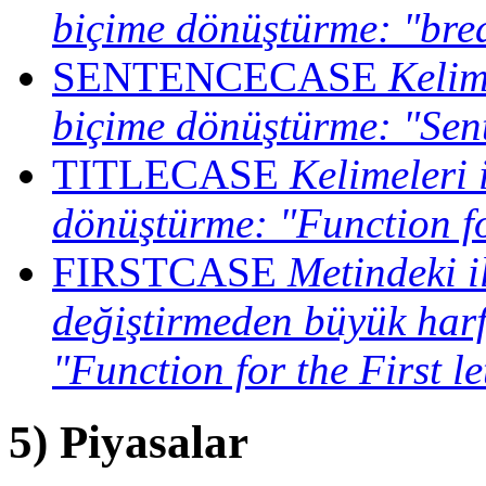
biçime dönüştürme:
"bre
SENTENCECASE
Kelim
biçime dönüştürme:
"Sen
TITLECASE
Kelimeleri 
dönüştürme:
"Function f
FIRSTCASE
Metindeki il
değiştirmeden büyük har
"Function for the First l
5) Piyasalar