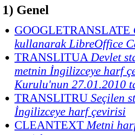
1) Genel
GOOGLETRANSLATE
kullanarak LibreOffice Ca
TRANSLITUA
Devlet s
metnin İngilizceye harf 
Kurulu'nun 27.01.2010 ta
TRANSLITRU
Seçilen 
İngilizceye harf çevirisi
CLEANTEXT
Metni harf