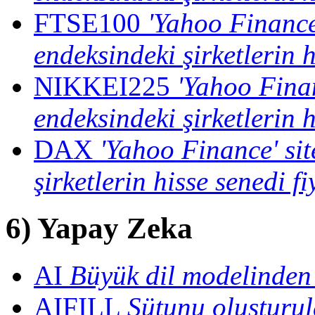
FTSE100
'Yahoo Finance
endeksindeki şirketlerin h
NIKKEI225
'Yahoo Fina
endeksindeki şirketlerin h
DAX
'Yahoo Finance' si
şirketlerin hisse senedi f
6) Yapay Zeka
AI
Büyük dil modelinden
AIFILL
Sütunu oluşturul