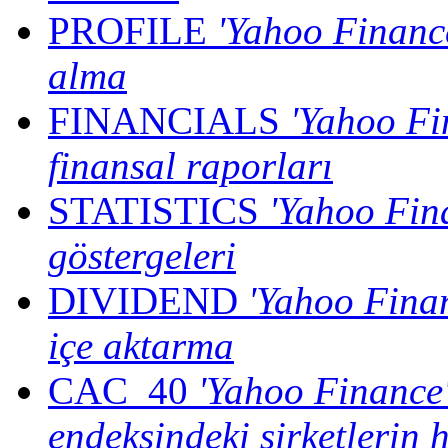
PROFILE
'Yahoo Finance
alma
FINANCIALS
'Yahoo Fin
finansal raporları
STATISTICS
'Yahoo Fina
göstergeleri
DIVIDEND
'Yahoo Finan
içe aktarma
CAC_40
'Yahoo Finance'
endeksindeki şirketlerin h