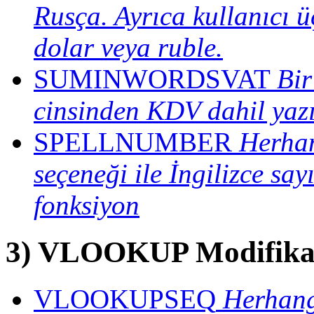
Rusça. Ayrıca kullanıcı ü
dolar veya ruble.
SUMINWORDSVAT
Bir
cinsinden KDV dahil yazı 
SPELLNUMBER
Herhan
seçeneği ile İngilizce say
fonksiyon
3) VLOOKUP Modifikas
VLOOKUPSEQ
Herhang