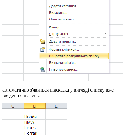
автоматично з'явиться підсказка у вигляді списку вже
введених значень: