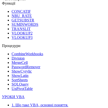
Функції
CONCATIF
NBU_RATE
GETSUBSTR
SUMINWORDS
TRANSLIT
VLOOKUP2
VLOOKUP3
Процедури
CombineWorkbooks
Division
MergeCell
PasswordRemover
ShowCyrylic
ShowLatin
SortSheets
SQLQuery
UnPivotTable
УРОКИ VBA
1. Що таке VBA, основні поняття.