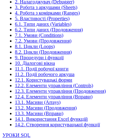
2. Налагоджувач (Debugger)
3. Робота з аркушами (Sheets)
4. Робота з комірками (Ranges)
5. Властивості (Properties)
6.1. Типи даних (Variables)
6.2. Типи даних (Продовження)
7.1. Умови (Conditions)
7.2. Умови (Продовження)
8.1. Цикли (Loops)
8.2. Цикли (Продовження)
9. Процедури і функції
10. Діалогові вікна
11.1. Події робочої книги
11.2. Події робочого аркуша
12.1. Користувацькі форми
12.2. Елементи управління (Controls)
12.3. Елементи управління (Продовження)
12.4. Елементи управління (Вправи)
13.1. Масиви (Arrays)
13.2. Масиви (Продовження)
13.3. Масиви (Вправи)
14.1. Використання Excel функцій
14.2. Створення користувацької функції
УРОКИ SQL