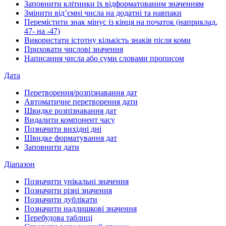
Заповнити клітинки їх відформатованим значенням
Змінити від’ємні числа на додатні та навпаки
Перемістити знак мінус із кінця на початок (наприклад,
47- на -47)
Використати істотну кількість знаків після коми
Приховати числові значення
Написання числа або суми словами прописом
Дата
Перетворення/розпізнавання дат
Автоматичне перетворення дати
Швидке розпізнавання дат
Видалити компонент часу
Позначити вихідні дні
Швидке форматування дат
Заповнити дати
Діапазон
Позначити унікальні значення
Позначити різні значення
Позначити дублікати
Позначити надлишкові значення
Перебудова таблиці