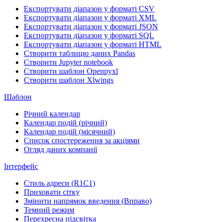
Експортувати діапазон у форматі CSV
Експортувати діапазон у форматі XML
Експортувати діапазон у форматі JSON
Експортувати діапазон у форматі SQL
Експортувати діапазон у форматі HTML
Створити таблицю даних Pandas
Створити Jupyter notebook
Створити шаблон Openpyxl
Створити шаблон Xlwings
Шаблон
Річний календар
Календар подій (річний)
Календар подій (місячний)
Список спостереження за акціями
Огляд даних компанії
Інтерфейс
Стиль адреси (R1C1)
Приховати сітку
Змінити напрямок введення (Вправо)
Темний режим
Перехресна підсвітка