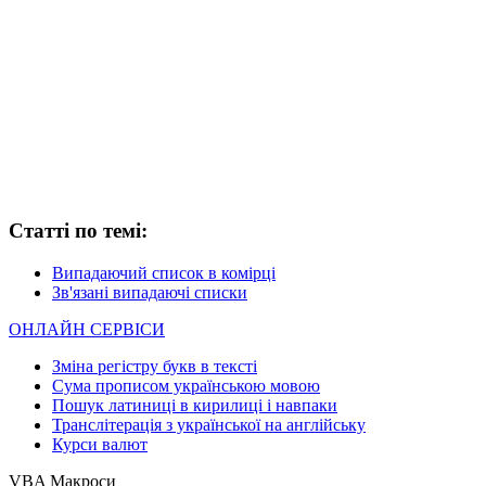
Статті по темі:
Випадаючий список в комірці
Зв'язані випадаючі списки
ОНЛАЙН СЕРВІСИ
Зміна регістру букв в тексті
Сума прописом українською мовою
Пошук латиниці в кирилиці і навпаки
Транслітерація з української на англійську
Курси валют
VBA Макроси