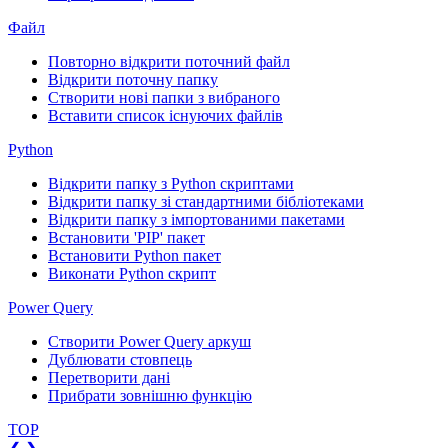
Файл
Повторно відкрити поточний файл
Відкрити поточну папку
Створити нові папки з вибраного
Вставити список існуючих файлів
Python
Відкрити папку з Python скриптами
Відкрити папку зі стандартними бібліотеками
Відкрити папку з імпортованими пакетами
Встановити 'PIP' пакет
Встановити Python пакет
Виконати Python скрипт
Power Query
Створити Power Query аркуш
Дублювати стовпець
Перетворити дані
Прибрати зовнішню функцію
TOP