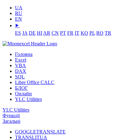
UA
RU
EN
⯈
ES
JA
DE
HI
AR
CN
PT
FR
IT
KO
PL
RO
TR
Головна
Excel
VBA
DAX
SQL
Libre Office CALC
БЛОГ
Онлайн
YLC Utilities
YLC Utilities
Функції
Загальні
GOOGLETRANSLATE
TRANSLITUA