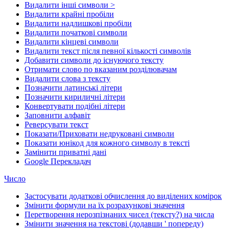
Видалити інші символи >
Видалити крайні пробіли
Видалити надлишкові пробіли
Видалити початкові символи
Видалити кінцеві символи
Видалити текст після певної кількості символів
Добавити символи до існуючого тексту
Отримати слово по вказаним розділювачам
Видалити слова з тексту
Позначити латинські літери
Позначити кириличні літери
Конвертувати подібні літери
Заповнити алфавіт
Реверсувати текст
Показати/Приховати недруковані символи
Показати юнікод для кожного символу в тексті
Замінити приватні дані
Google Перекладач
Число
Застосувати додаткові обчислення до виділених комірок
Змінити формули на їх розрахункові значення
Перетворення нерозпізнаних чисел (тексту?) на числа
Змінити значення на текстові (додавши ' попереду)