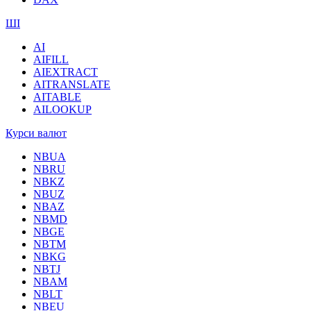
ШІ
AI
AIFILL
AIEXTRACT
AITRANSLATE
AITABLE
AILOOKUP
Курси валют
NBUA
NBRU
NBKZ
NBUZ
NBAZ
NBMD
NBGE
NBTM
NBKG
NBTJ
NBAM
NBLT
NBEU