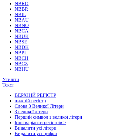
NBRO
NBBR
NBIL
NBAU
NBNO
NBCA
NBUK
NBSE
NBDK
NBPL
NBCH
NBCZ
NBHU
Утиліти
Текст
ВЕРХНІЙ РЕГІСТР
нижній регістр
Слова З Великої Літери
З великої літери
Перший символ з великої літери
Інші варіанти регістрів >
Видалити усі літери
Видалити усі цифри