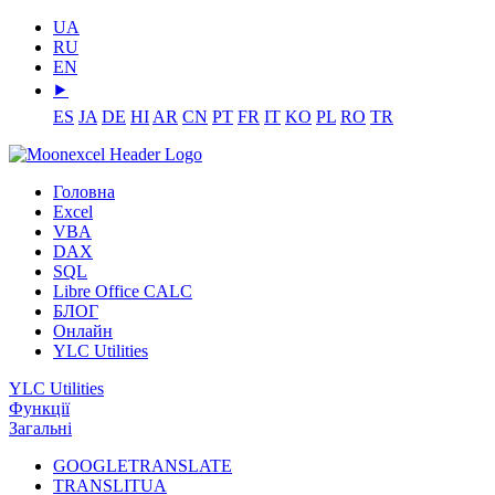
UA
RU
EN
⯈
ES
JA
DE
HI
AR
CN
PT
FR
IT
KO
PL
RO
TR
Головна
Excel
VBA
DAX
SQL
Libre Office CALC
БЛОГ
Онлайн
YLC Utilities
YLC Utilities
Функції
Загальні
GOOGLETRANSLATE
TRANSLITUA