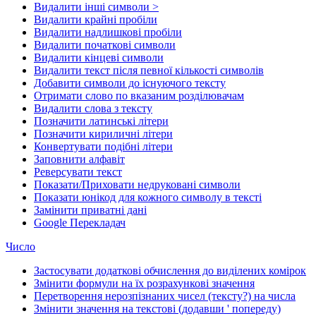
Видалити інші символи >
Видалити крайні пробіли
Видалити надлишкові пробіли
Видалити початкові символи
Видалити кінцеві символи
Видалити текст після певної кількості символів
Добавити символи до існуючого тексту
Отримати слово по вказаним розділювачам
Видалити слова з тексту
Позначити латинські літери
Позначити кириличні літери
Конвертувати подібні літери
Заповнити алфавіт
Реверсувати текст
Показати/Приховати недруковані символи
Показати юнікод для кожного символу в тексті
Замінити приватні дані
Google Перекладач
Число
Застосувати додаткові обчислення до виділених комірок
Змінити формули на їх розрахункові значення
Перетворення нерозпізнаних чисел (тексту?) на числа
Змінити значення на текстові (додавши ' попереду)