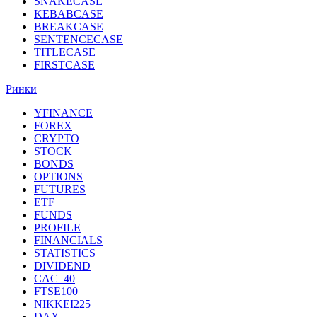
SNAKECASE
KEBABCASE
BREAKCASE
SENTENCECASE
TITLECASE
FIRSTCASE
Ринки
YFINANCE
FOREX
CRYPTO
STOCK
BONDS
OPTIONS
FUTURES
ETF
FUNDS
PROFILE
FINANCIALS
STATISTICS
DIVIDEND
CAC_40
FTSE100
NIKKEI225
DAX