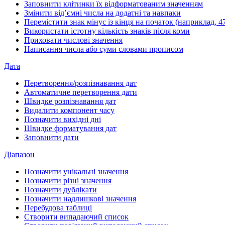
Заповнити клітинки їх відформатованим значенням
Змінити від’ємні числа на додатні та навпаки
Перемістити знак мінус із кінця на початок (наприклад, 47
Використати істотну кількість знаків після коми
Приховати числові значення
Написання числа або суми словами прописом
Дата
Перетворення/розпізнавання дат
Автоматичне перетворення дати
Швидке розпізнавання дат
Видалити компонент часу
Позначити вихідні дні
Швидке форматування дат
Заповнити дати
Діапазон
Позначити унікальні значення
Позначити різні значення
Позначити дублікати
Позначити надлишкові значення
Перебудова таблиці
Створити випадаючий список