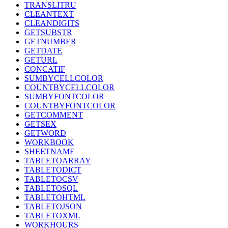
TRANSLITRU
CLEANTEXT
CLEANDIGITS
GETSUBSTR
GETNUMBER
GETDATE
GETURL
CONCATIF
SUMBYCELLCOLOR
COUNTBYCELLCOLOR
SUMBYFONTCOLOR
COUNTBYFONTCOLOR
GETCOMMENT
GETSEX
GETWORD
WORKBOOK
SHEETNAME
TABLETOARRAY
TABLETODICT
TABLETOCSV
TABLETOSQL
TABLETOHTML
TABLETOJSON
TABLETOXML
WORKHOURS