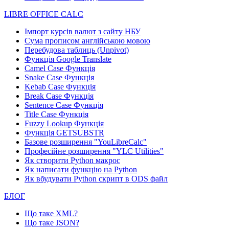
LIBRE OFFICE CALC
Імпорт курсів валют з сайту НБУ
Сума прописом англійською мовою
Перебудова таблиць (Unpivot)
Функція
Google Translate
Camel Case Функція
Snake Case Функція
Kebab Case Функція
Break Case Функція
Sentence Case Функція
Title Case Функція
Fuzzy Lookup
Функція
Функція GETSUBSTR
Базове розширення "YouLibreCalc"
Професійне розширення "YLC Utilities"
Як створити Python макрос
Як написати функцію на Python
Як вбудувати Python скрипт в ODS файл
БЛОГ
Що таке XML?
Що таке JSON?