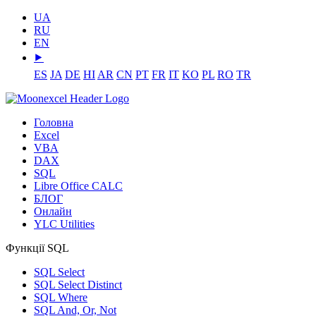
UA
RU
EN
⯈
ES
JA
DE
HI
AR
CN
PT
FR
IT
KO
PL
RO
TR
Головна
Excel
VBA
DAX
SQL
Libre Office CALC
БЛОГ
Онлайн
YLC Utilities
Функції SQL
SQL Select
SQL Select Distinct
SQL Where
SQL And, Or, Not