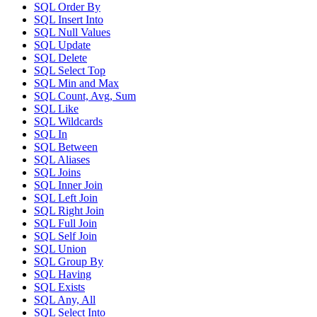
SQL Order By
SQL Insert Into
SQL Null Values
SQL Update
SQL Delete
SQL Select Top
SQL Min and Max
SQL Count, Avg, Sum
SQL Like
SQL Wildcards
SQL In
SQL Between
SQL Aliases
SQL Joins
SQL Inner Join
SQL Left Join
SQL Right Join
SQL Full Join
SQL Self Join
SQL Union
SQL Group By
SQL Having
SQL Exists
SQL Any, All
SQL Select Into