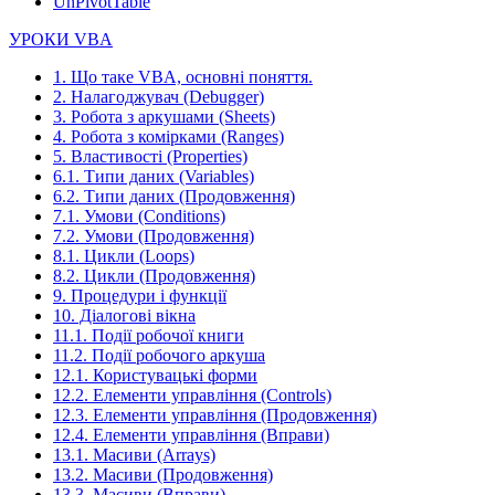
UnPivotTable
УРОКИ VBA
1. Що таке VBA, основні поняття.
2. Налагоджувач (Debugger)
3. Робота з аркушами (Sheets)
4. Робота з комірками (Ranges)
5. Властивості (Properties)
6.1. Типи даних (Variables)
6.2. Типи даних (Продовження)
7.1. Умови (Conditions)
7.2. Умови (Продовження)
8.1. Цикли (Loops)
8.2. Цикли (Продовження)
9. Процедури і функції
10. Діалогові вікна
11.1. Події робочої книги
11.2. Події робочого аркуша
12.1. Користувацькі форми
12.2. Елементи управління (Controls)
12.3. Елементи управління (Продовження)
12.4. Елементи управління (Вправи)
13.1. Масиви (Arrays)
13.2. Масиви (Продовження)
13.3. Масиви (Вправи)