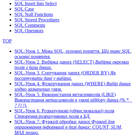
SQL Insert Into Select
SQL Case
SQL Null Functions
SQL Stored Procedures
SQL Comments
SQL Operators
TOP
SQL-Урок 1. Мова SQL, основні поняття.
Що таке SQL,
основні поняття.
SQL-Урок 2. Вибірка даних (SELECT)
Вибірка окремих
полів з бази даних.
SQL-Урок 3. Сортування даних (ORDER BY)
Як
посортувати дані у вибірці.
SQL-Урок 4. Фільтрування даних (WHERE)
Вибір даних
згідно зазначених умов.
SQL-Урок 5. Використання метасимволів (LIKE)
Використання метасимволів в умові відбору даних (% * _
? [] !).
SQL-Урок 6. Розрахункові (обчислювальні) поля
Створення розрахункових полів в БД.
SQL-Урок 7. Функції обробки даних
Функції для
опрацювання інформації в базі даних: COUNT, SUM,
MAX тощо.