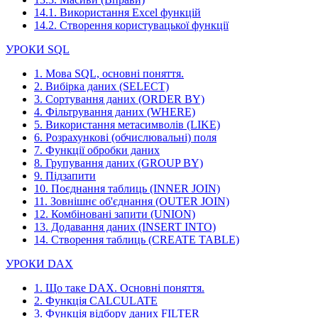
14.1. Використання Excel функцій
14.2. Створення користувацької функції
УРОКИ SQL
1. Мова SQL, основні поняття.
2. Вибірка даних (SELECT)
3. Сортування даних (ORDER BY)
4. Фільтрування даних (WHERE)
5. Використання метасимволів (LIKE)
6. Розрахункові (обчислювальні) поля
7. Функції обробки даних
8. Групування даних (GROUP BY)
9. Підзапити
10. Поєднання таблиць (INNER JOIN)
11. Зовнішнє об'єднання (OUTER JOIN)
12. Комбіновані запити (UNION)
13. Додавання даних (INSERT INTO)
14. Створення таблиць (CREATE TABLE)
УРОКИ DAX
1. Що таке DAX. Основні поняття.
2. Функція CALCULATE
3. Функція відбору даних FILTER