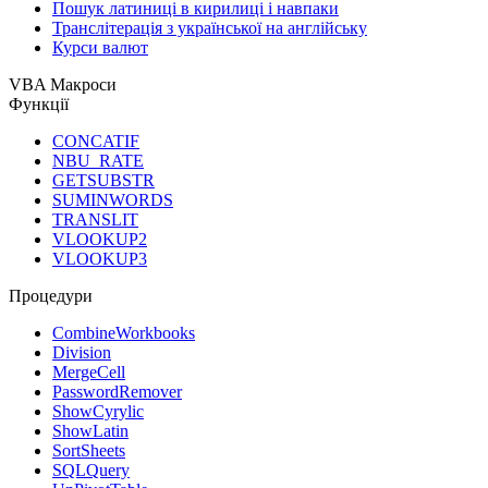
Пошук латиниці в кирилиці і навпаки
Транслітерація з української на англійську
Курси валют
VBA Макроси
Функції
CONCATIF
NBU_RATE
GETSUBSTR
SUMINWORDS
TRANSLIT
VLOOKUP2
VLOOKUP3
Процедури
CombineWorkbooks
Division
MergeCell
PasswordRemover
ShowCyrylic
ShowLatin
SortSheets
SQLQuery