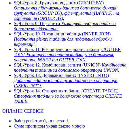
SQL-Урок 8. Групування даних (GROUP BY)
Отримання підсумкових даних за допомогою функцій
групування (GROUP BY), фільтрування (HAVING) та
сортування (ORDER BY).
SQL-Урок 9. Підзапити
Розширена вибірка даних за
допомогою підзапитів.
SQL-Урок 10. Поєднання таблиць (INNER JOIN)
Поєднання різних таблиць для подальшої обробки
інформації.
SQL-Урок 11. Розширене поєднання таблиць (OUTER
JOIN)
Розширене поєднання таблиць за допомогою
операторів INNER та OUTER JOIN.
SQL-Урок 12. Комбіновані запити (UNION)
Комбіноване
поєднання таблиць за допомогою оператора UNION.
SQL-Урок 13. Додавання даних (INSERT INTO)
Додавання даних в таблиці за допомогою оператора
INSERT INTO.
SQL-Урок 14. Створення таблиць (CREATE TABLE)
Створення таблиць за допомогою оператора CREATE
TABLE.
ОНЛАЙН СЕРВІСИ
Зміна регістру букв в тексті
Сума прописом українською мовою