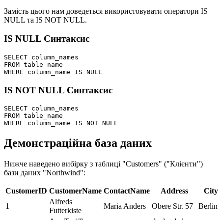
Замість цього нам доведеться використовувати оператори IS
NULL та IS NOT NULL.
IS NULL Синтаксис
SELECT column_names

FROM table_name

IS NOT NULL Синтаксис
SELECT column_names

FROM table_name

Демонстраційна база даних
Нижче наведено вибірку з таблиці "Customers" ("Клієнти")
бази даних "Northwind":
CustomerID
CustomerName
ContactName
Address
City
Alfreds
1
Maria Anders
Obere Str. 57
Berlin
Futterkiste