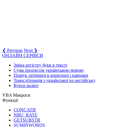
❮ Previous
Next ❯
ОНЛАЙН СЕРВІСИ
Зміна регістру букв в тексті
Сума прописом українською мовою
Пошук латиниці в кирилиці і навпаки
Транслітерація з української на англійську
Курси валют
VBA Макроси
Функції
CONCATIF
NBU_RATE
GETSUBSTR
SUMINWORDS