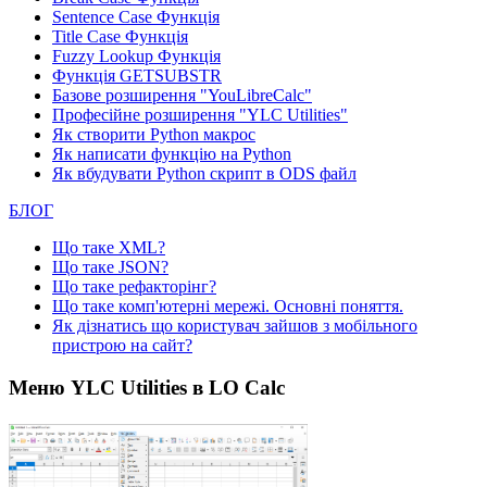
Sentence Case Функція
Title Case Функція
Fuzzy Lookup
Функція
Функція GETSUBSTR
Базове розширення "YouLibreCalc"
Професійне розширення "YLC Utilities"
Як створити Python макрос
Як написати функцію на Python
Як вбудувати Python скрипт в ODS файл
БЛОГ
Що таке XML?
Що таке JSON?
Що таке рефакторінг?
Що таке комп'ютерні мережі. Основні поняття.
Як дізнатись що користувач зайшов з мобільного
пристрою на сайт?
Меню YLC Utilities в LO Calc