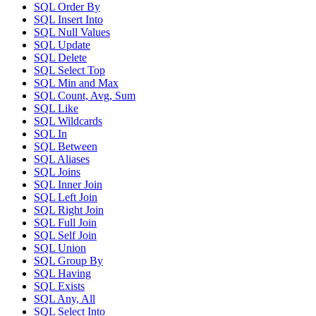
SQL Order By
SQL Insert Into
SQL Null Values
SQL Update
SQL Delete
SQL Select Top
SQL Min and Max
SQL Count, Avg, Sum
SQL Like
SQL Wildcards
SQL In
SQL Between
SQL Aliases
SQL Joins
SQL Inner Join
SQL Left Join
SQL Right Join
SQL Full Join
SQL Self Join
SQL Union
SQL Group By
SQL Having
SQL Exists
SQL Any, All
SQL Select Into