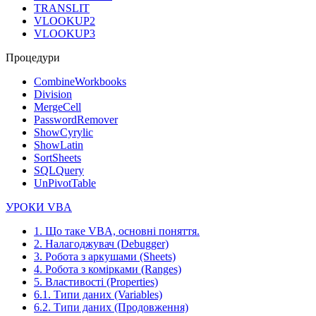
TRANSLIT
VLOOKUP2
VLOOKUP3
Процедури
CombineWorkbooks
Division
MergeCell
PasswordRemover
ShowCyrylic
ShowLatin
SortSheets
SQLQuery
UnPivotTable
УРОКИ VBA
1. Що таке VBA, основні поняття.
2. Налагоджувач (Debugger)
3. Робота з аркушами (Sheets)
4. Робота з комірками (Ranges)
5. Властивості (Properties)
6.1. Типи даних (Variables)
6.2. Типи даних (Продовження)