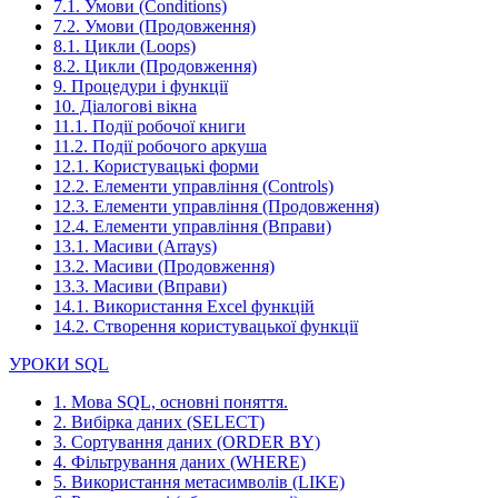
7.1. Умови (Conditions)
7.2. Умови (Продовження)
8.1. Цикли (Loops)
8.2. Цикли (Продовження)
9. Процедури і функції
10. Діалогові вікна
11.1. Події робочої книги
11.2. Події робочого аркуша
12.1. Користувацькі форми
12.2. Елементи управління (Controls)
12.3. Елементи управління (Продовження)
12.4. Елементи управління (Вправи)
13.1. Масиви (Arrays)
13.2. Масиви (Продовження)
13.3. Масиви (Вправи)
14.1. Використання Excel функцій
14.2. Створення користувацької функції
УРОКИ SQL
1. Мова SQL, основні поняття.
2. Вибірка даних (SELECT)
3. Сортування даних (ORDER BY)
4. Фільтрування даних (WHERE)
5. Використання метасимволів (LIKE)