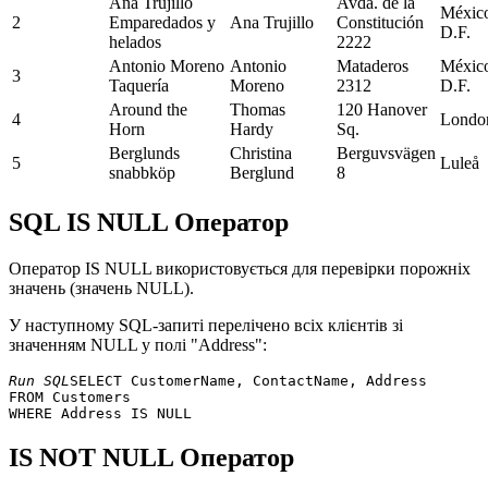
Ana Trujillo
Avda. de la
Méxic
2
Emparedados y
Ana Trujillo
Constitución
D.F.
helados
2222
Antonio Moreno
Antonio
Mataderos
Méxic
3
Taquería
Moreno
2312
D.F.
Around the
Thomas
120 Hanover
4
Londo
Horn
Hardy
Sq.
Berglunds
Christina
Berguvsvägen
5
Luleå
snabbköp
Berglund
8
SQL IS NULL Оператор
Оператор IS NULL використовується для перевірки порожніх
значень (значень NULL).
У наступному SQL-запиті перелічено всіх клієнтів зі
значенням NULL у полі "Address":
Run SQL
SELECT CustomerName, ContactName, Address 

FROM Customers 

IS NOT NULL Оператор