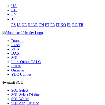
UA
RU
EN
⯈
ES
JA
DE
HI
AR
CN
PT
FR
IT
KO
PL
RO
TR
Головна
Excel
VBA
DAX
SQL
Libre Office CALC
БЛОГ
Онлайн
YLC Utilities
Функції SQL
SQL Select
SQL Select Distinct
SQL Where
SQL And, Or, Not