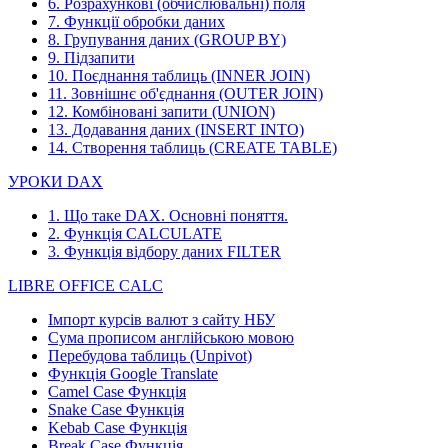
6. Розрахункові (обчислювальні) поля
7. Функції обробки даних
8. Групування даних (GROUP BY)
9. Підзапити
10. Поєднання таблиць (INNER JOIN)
11. Зовнішнє об'єднання (OUTER JOIN)
12. Комбіновані запити (UNION)
13. Додавання даних (INSERT INTO)
14. Створення таблиць (CREATE TABLE)
УРОКИ DAX
1. Що таке DAX. Основні поняття.
2. Функція CALCULATE
3. Функція відбору даних FILTER
LIBRE OFFICE CALC
Імпорт курсів валют з сайту НБУ
Сума прописом англійською мовою
Перебудова таблиць (Unpivot)
Функція
Google Translate
Camel Case Функція
Snake Case Функція
Kebab Case Функція
Break Case Функція