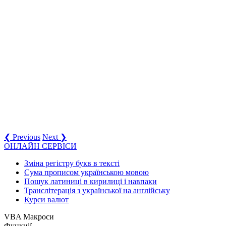
❮ Previous
Next ❯
ОНЛАЙН СЕРВІСИ
Зміна регістру букв в тексті
Сума прописом українською мовою
Пошук латиниці в кирилиці і навпаки
Транслітерація з української на англійську
Курси валют
VBA Макроси
Функції