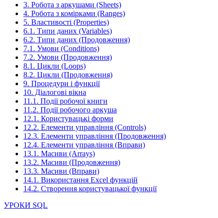
3. Робота з аркушами (Sheets)
4. Робота з комірками (Ranges)
5. Властивості (Properties)
6.1. Типи даних (Variables)
6.2. Типи даних (Продовження)
7.1. Умови (Conditions)
7.2. Умови (Продовження)
8.1. Цикли (Loops)
8.2. Цикли (Продовження)
9. Процедури і функції
10. Діалогові вікна
11.1. Події робочої книги
11.2. Події робочого аркуша
12.1. Користувацькі форми
12.2. Елементи управління (Controls)
12.3. Елементи управління (Продовження)
12.4. Елементи управління (Вправи)
13.1. Масиви (Arrays)
13.2. Масиви (Продовження)
13.3. Масиви (Вправи)
14.1. Використання Excel функцій
14.2. Створення користувацької функції
УРОКИ SQL