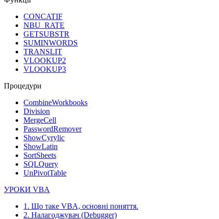
CONCATIF
NBU_RATE
GETSUBSTR
SUMINWORDS
TRANSLIT
VLOOKUP2
VLOOKUP3
Процедури
CombineWorkbooks
Division
MergeCell
PasswordRemover
ShowCyrylic
ShowLatin
SortSheets
SQLQuery
UnPivotTable
УРОКИ VBA
1. Що таке VBA, основні поняття.
2. Налагоджувач (Debugger)