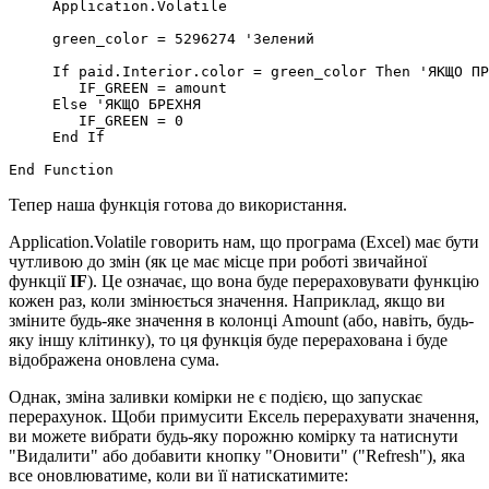
     Application.Volatile

     green_color = 5296274 'Зелений

     If paid.Interior.color = green_color Then 'ЯКЩО ПР
        IF_GREEN = amount

     Else 'ЯКЩО БРЕХНЯ

        IF_GREEN = 0

     End If

Тепер наша функція готова до використання.
Application.Volatile говорить нам, що програма (Excel) має бути
чутливою до змін (як це має місце при роботі звичайної
функції
IF
). Це означає, що вона буде перераховувати функцію
кожен раз, коли змінюється значення. Наприклад, якщо ви
зміните будь-яке значення в колонці Amount (або, навіть, будь-
яку іншу клітинку), то ця функція буде перерахована і буде
відображена оновлена сума.
Однак, зміна заливки комірки не є подією, що запускає
перерахунок. Щоби примусити Ексель перерахувати значення,
ви можете вибрати будь-яку порожню комірку та натиснути
"Видалити" або добавити кнопку "Оновити" ("Refresh"), яка
все оновлюватиме, коли ви її натискатимите: