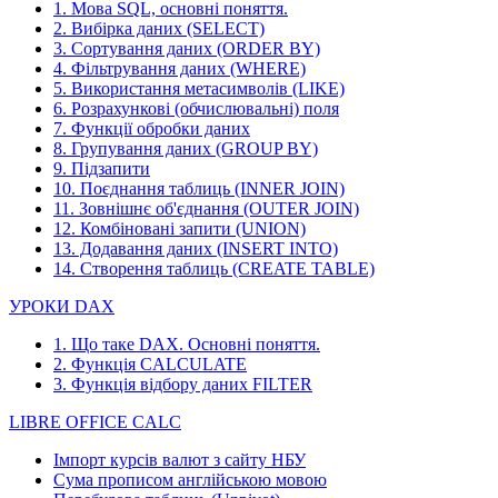
1. Мова SQL, основні поняття.
2. Вибірка даних (SELECT)
3. Сортування даних (ORDER BY)
4. Фільтрування даних (WHERE)
5. Використання метасимволів (LIKE)
6. Розрахункові (обчислювальні) поля
7. Функції обробки даних
8. Групування даних (GROUP BY)
9. Підзапити
10. Поєднання таблиць (INNER JOIN)
11. Зовнішнє об'єднання (OUTER JOIN)
12. Комбіновані запити (UNION)
13. Додавання даних (INSERT INTO)
14. Створення таблиць (CREATE TABLE)
УРОКИ DAX
1. Що таке DAX. Основні поняття.
2. Функція CALCULATE
3. Функція відбору даних FILTER
LIBRE OFFICE CALC
Імпорт курсів валют з сайту НБУ
Сума прописом англійською мовою