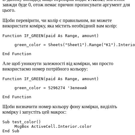
завжди буде 0, отож немає причин прописувати аргумент для
цього.
Щоби перевірити, чи колір є правильним, ви можете
використати комірку, яка містить необхідний вам колір:
Function IF_GREEN(paid As Range, amount)

     green_color = Sheets("Sheet1").Range("K1").Interio
Але щоб уникнути залежності від комірки, ми просто
використаємо номер потрібного кольору:
Function IF_GREEN(paid As Range, amount)

     green_color = 5296274 'Зелений

Щоби визначити номер кольору фону комірки, виділіть
комірку і запустіть цей макрос:
Sub test_color()

     MsgBox ActiveCell.Interior.color
