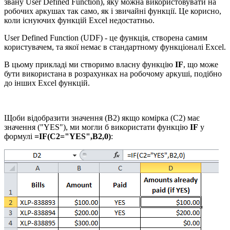
звану User Defined Function), яку можна використовувати на
робочих аркушах так само, як і звичайні функції. Це корисно,
коли існуючих функцій Excel недостатньо.
User Defined Function (UDF) - це функція, створена самим
користувачем, та якої немає в стандартному функціоналі Excel.
В цьому прикладі ми створимо власну функцію
IF
, що може
бути використана в розрахунках на робочому аркуші, подібно
до інших Excel функцій.
Щоби відобразити значення (B2) якщо комірка (C2) має
значення ("YES"), ми могли б використати функцію
IF
у
формулі
=IF(C2="YES",B2,0)
: