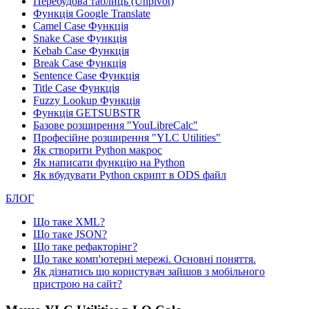
Перебудова таблиць (Unpivot)
Функція
Google Translate
Camel Case Функція
Snake Case Функція
Kebab Case Функція
Break Case Функція
Sentence Case Функція
Title Case Функція
Fuzzy Lookup
Функція
Функція GETSUBSTR
Базове розширення "YouLibreCalc"
Професійне розширення "YLC Utilities"
Як створити Python макрос
Як написати функцію на Python
Як вбудувати Python скрипт в ODS файл
БЛОГ
Що таке XML?
Що таке JSON?
Що таке рефакторінг?
Що таке комп'ютерні мережі. Основні поняття.
Як дізнатись що користувач зайшов з мобільного
пристрою на сайт?