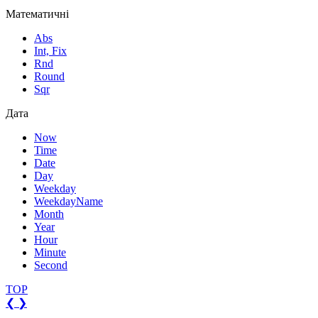
Математичні
Abs
Int, Fix
Rnd
Round
Sqr
Дата
Now
Time
Date
Day
Weekday
WeekdayName
Month
Year
Hour
Minute
Second
TOP
❮
❯