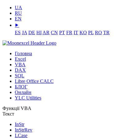
UA
RU
EN
⯈
ES
JA
DE
HI
AR
CN
PT
FR
IT
KO
PL
RO
TR
Головна
Excel
VBA
DAX
SQL
Libre Office CALC
БЛОГ
Онлайн
YLC Utilities
Функції VBA
Текст
InStr
InStrRev
LCase