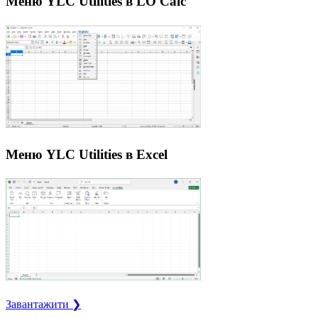
Меню YLC Utilities в LO Calc
Меню YLC Utilities в Excel
Завантажити ❯