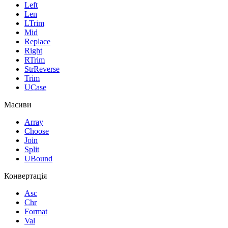
Left
Len
LTrim
Mid
Replace
Right
RTrim
StrReverse
Trim
UCase
Масиви
Array
Choose
Join
Split
UBound
Конвертація
Asc
Chr
Format
Val