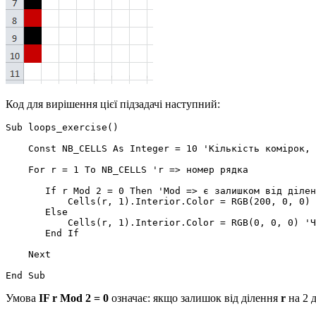
Код для вирішення цієї підзадачі наступний:
Sub loops_exercise()

    Const NB_CELLS As Integer = 10 'Кількість комірок, 
    For r = 1 To NB_CELLS 'r => номер рядка

       If r Mod 2 = 0 Then 'Mod => є залишком від ділен
           Cells(r, 1).Interior.Color = RGB(200, 0, 0) 
       Else

           Cells(r, 1).Interior.Color = RGB(0, 0, 0) 'Ч
       End If

    Next

Умова
IF r Mod 2 = 0
означає: якщо залишок від ділення
r
на 2 д