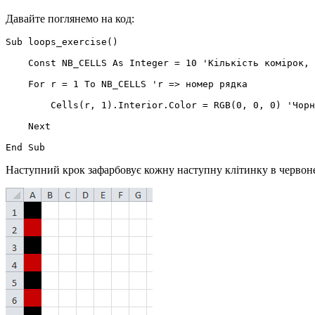
Давайте поглянемо на код:
Sub loops_exercise()

    Const NB_CELLS As Integer = 10 'Кількість комірок, 
    For r = 1 To NB_CELLS 'r => номер рядка

        Cells(r, 1).Interior.Color = RGB(0, 0, 0) 'Чорн
    Next

Наступний крок зафарбовує кожну наступну клітинку в червоне