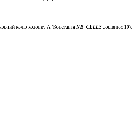
чорний колір колонку A (
Константа
NB_CELLS
дорівнює 10).