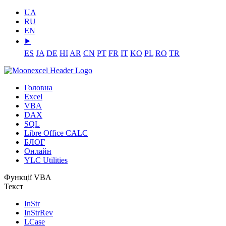
UA
RU
EN
⯈
ES
JA
DE
HI
AR
CN
PT
FR
IT
KO
PL
RO
TR
Головна
Excel
VBA
DAX
SQL
Libre Office CALC
БЛОГ
Онлайн
YLC Utilities
Функції VBA
Текст
InStr
InStrRev
LCase