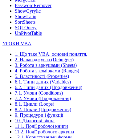
PasswordRemover
ShowCyrylic
ShowLatin
SortSheets
SQLQuery
UnPivotTable
УРОКИ VBA
1. Що таке VBA, основні поняття.
2. Налагоджувач (Debugger)
3. Робота з аркушами (Sheets)
4. Робота з комірками (Ranges)
5. Властивості (Properties)
6.1. Типи даних (Variables)
6.2. Типи даних (Продовження)
7.1. Умови (Conditions)
7.2. Умови (Продовження)
8.1. Цикли (Loops)
8.2. Цикли (Продовження)
9. Процедури і функції
10. Діалогові вікна
11.1. Події робочої книги
11.2. Події робочого аркуша
12.1. Користувацькі форми