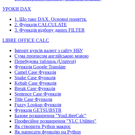
УРОКИ DAX
1. Що таке DAX. Основні поняття.
2. Функція CALCULATE
3. Функція відбору даних FILTER
LIBRE OFFICE CALC
Імпорт курсів валют з сайту НБУ
Сума прописом англійською мовою
Перебудова таблиць (Unpivot)
Функція
Google Translate
Camel Case Функція
Snake Case Функція
Kebab Case Функція
Break Case Функція
Sentence Case Функція
Title Case Функція
Fuzzy Lookup
Функція
Функція GETSUBSTR
Базове розширення "YouLibreCalc"
Професійне розширення "YLC Utilities"
Як створити Python макрос
Як написати функцію на Python