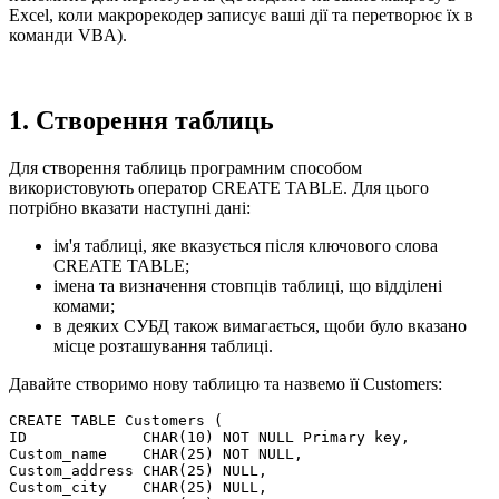
Excel, коли макрорекодер записує ваші дії та перетворює їх в
команди VBA).
1. Створення таблиць
Для створення таблиць програмним способом
використовують оператор CREATE TABLE. Для цього
потрібно вказати наступні дані:
ім'я таблиці, яке вказується після ключового слова
CREATE TABLE;
імена та визначення стовпців таблиці, що відділені
комами;
в деяких СУБД також вимагається, щоби було вказано
місце розташування таблиці.
Давайте створимо нову таблицю та назвемо її Customers:
CREATE TABLE Customers (

ID             CHAR(10) NOT NULL Primary key,

Custom_name    CHAR(25) NOT NULL,

Custom_address CHAR(25) NULL,

Custom_city    CHAR(25) NULL,
