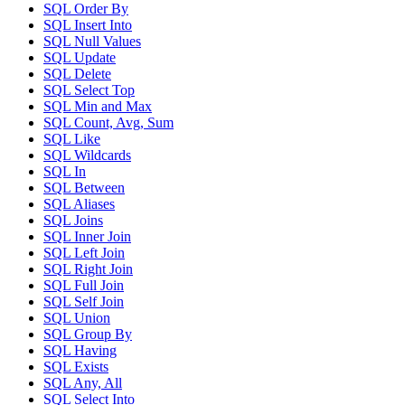
SQL Order By
SQL Insert Into
SQL Null Values
SQL Update
SQL Delete
SQL Select Top
SQL Min and Max
SQL Count, Avg, Sum
SQL Like
SQL Wildcards
SQL In
SQL Between
SQL Aliases
SQL Joins
SQL Inner Join
SQL Left Join
SQL Right Join
SQL Full Join
SQL Self Join
SQL Union
SQL Group By
SQL Having
SQL Exists
SQL Any, All
SQL Select Into