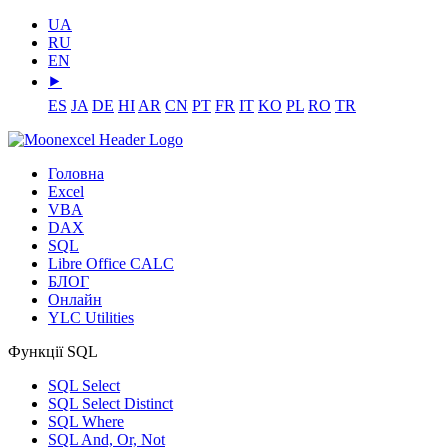
UA
RU
EN
⯈
ES
JA
DE
HI
AR
CN
PT
FR
IT
KO
PL
RO
TR
Головна
Excel
VBA
DAX
SQL
Libre Office CALC
БЛОГ
Онлайн
YLC Utilities
Функції SQL
SQL Select
SQL Select Distinct
SQL Where
SQL And, Or, Not