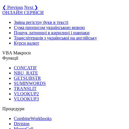
❮ Previous
Next ❯
ОНЛАЙН СЕРВІСИ
Зміна регістру букв в тексті
Сума прописом українською мовою
Пошук латиниці в кирилиці і навпаки
Транслітерація з української на англійську
Курси валют
VBA Макроси
Функції
CONCATIF
NBU_RATE
GETSUBSTR
SUMINWORDS
TRANSLIT
VLOOKUP2
VLOOKUP3
Процедури
CombineWorkbooks
Division
MergeCell