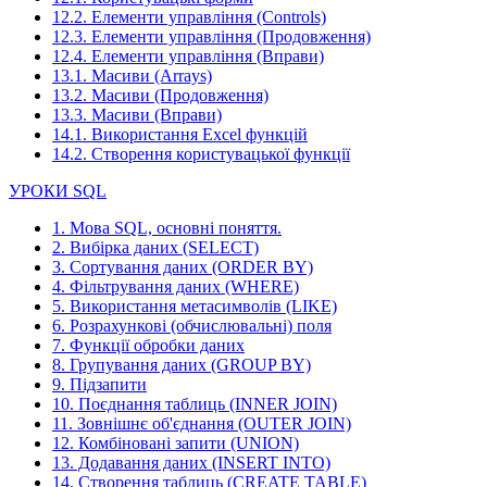
12.2. Елементи управління (Controls)
12.3. Елементи управління (Продовження)
12.4. Елементи управління (Вправи)
13.1. Масиви (Arrays)
13.2. Масиви (Продовження)
13.3. Масиви (Вправи)
14.1. Використання Excel функцій
14.2. Створення користувацької функції
УРОКИ SQL
1. Мова SQL, основні поняття.
2. Вибірка даних (SELECT)
3. Сортування даних (ORDER BY)
4. Фільтрування даних (WHERE)
5. Використання метасимволів (LIKE)
6. Розрахункові (обчислювальні) поля
7. Функції обробки даних
8. Групування даних (GROUP BY)
9. Підзапити
10. Поєднання таблиць (INNER JOIN)
11. Зовнішнє об'єднання (OUTER JOIN)
12. Комбіновані запити (UNION)
13. Додавання даних (INSERT INTO)
14. Створення таблиць (CREATE TABLE)