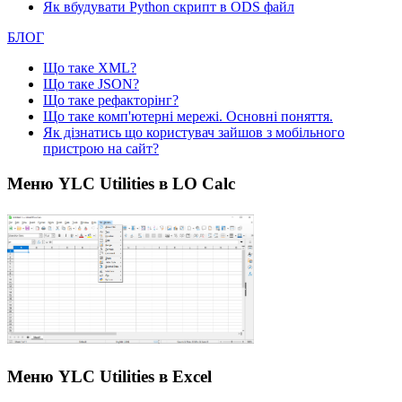
Як вбудувати Python скрипт в ODS файл
БЛОГ
Що таке XML?
Що таке JSON?
Що таке рефакторінг?
Що таке комп'ютерні мережі. Основні поняття.
Як дізнатись що користувач зайшов з мобільного
пристрою на сайт?
Меню YLC Utilities в LO Calc
Меню YLC Utilities в Excel