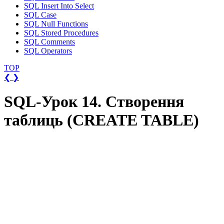
SQL Insert Into Select
SQL Case
SQL Null Functions
SQL Stored Procedures
SQL Comments
SQL Operators
TOP
❮
❯
SQL-Урок 14. Створення
таблиць (CREATE TABLE)