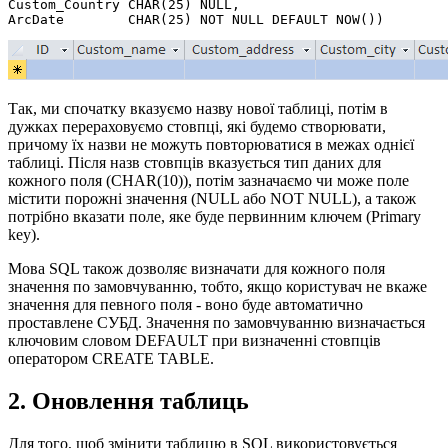
Custom_Country CHAR(25) NULL,

Так, ми спочатку вказуємо назву нової таблиці, потім в
дужках перераховуємо стовпці, які будемо створювати,
причому їх назви не можуть повторюватися в межах однієї
таблиці. Після назв стовпців вказується тип даних для
кожного поля (CHAR(10)), потім зазначаємо чи може поле
містити порожні значення (NULL або NOT NULL), а також
потрібно вказати поле, яке буде первинним ключем (Primary
key).
Мова SQL також дозволяє визначати для кожного поля
значення по замовчуванню, тобто, якщо користувач не вкаже
значення для певного поля - воно буде автоматично
проставлене СУБД. Значення по замовчуванню визначається
ключовим словом DEFAULT при визначенні стовпців
оператором CREATE TABLE.
2. Оновлення таблиць
Для того, щоб змінити таблицю в SQL використовується