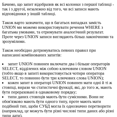
Бачимо, що запит відобразив як всі колонки з першої таблиці -
так і з другої, незалежно від того, чи всі записи мають
відповідники у іншій таблиці.
Також варто зазначити, що в багатьох випадках замість
UNION ми можемо використовувати речення WHERE з
багатьма умовами, та отримувати аналогічний результат.
Проте через UNION записи виглядають більш лаконічними та
зрозумілими.
Також необхідно дотримуватись певних правил при
написанні комбінованих запитів:
запит UNION повинен включати два і більше операторів
SELECT, відділених між собою ключовим словом UNION
(тобто якщо в запиті використовується чотири оператора
SELECT, то повинно бути три ключових слова UNION);
кожен запит в операторі UNION повинен мати одні й ті ж
стовпці, вирази чи статистичні функції, які, до того ж, мають
бути перераховані в однаковому порядку;
типи даних стовпців мають бути сумісними. Вони не
обов'язково мають бути одного типу, проте мають мати
подібний тип, щоби СУБД могла їх однозначно перетворити
(наприклад, це можуть бути різні числові типи даних або різні
типи дати).