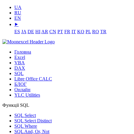
UA
RU
EN
⯈
ES
JA
DE
HI
AR
CN
PT
FR
IT
KO
PL
RO
TR
Головна
Excel
VBA
DAX
SQL
Libre Office CALC
БЛОГ
Онлайн
YLC Utilities
Функції SQL
SQL Select
SQL Select Distinct
SQL Where
SQL And, Or, Not