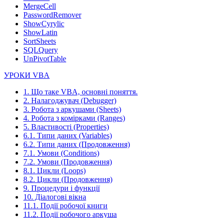
MergeCell
PasswordRemover
ShowCyrylic
ShowLatin
SortSheets
SQLQuery
UnPivotTable
УРОКИ VBA
1. Що таке VBA, основні поняття.
2. Налагоджувач (Debugger)
3. Робота з аркушами (Sheets)
4. Робота з комірками (Ranges)
5. Властивості (Properties)
6.1. Типи даних (Variables)
6.2. Типи даних (Продовження)
7.1. Умови (Conditions)
7.2. Умови (Продовження)
8.1. Цикли (Loops)
8.2. Цикли (Продовження)
9. Процедури і функції
10. Діалогові вікна
11.1. Події робочої книги
11.2. Події робочого аркуша