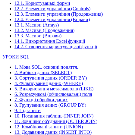
12.1. Користувацькі форми
12.2. Елементи управління (Controls)
12.3. Елементи управління (Продовження)
12.4. Елементи управління (Вправи)
13.1. Масиви (Arrays)
13.2. Масиви (Продовження)
13.3. Масиви (Вправи)
14.1. Використання Excel функцій
14.2. Створення користувацької функції
УРОКИ SQL
1. Мова SQL, основні поняття.
2. Вибірка даних (SELECT)
3. Сортування даних (ORDER BY)
4. Фільтрування даних (WHERE)
5. Використання метасимволів (LIKE)
6. Розрахункові (обчислювальні) поля
7. Функції обробки даних
8. Групування даних (GROUP BY)
9. Підзапити
10. Поєднання таблиць (INNER JOIN)
11. Зовнішнє об'єднання (OUTER JOIN)
12. Комбіновані запити (UNION)
13. Додавання даних (INSERT INTO)