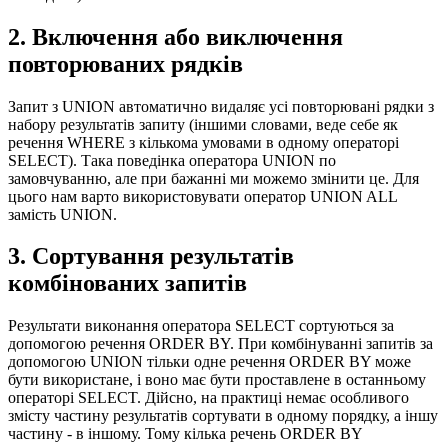
2. Включення або виключення
повторюваних рядків
Запит з UNION автоматично видаляє усі повторювані рядки з
набору результатів запиту (іншими словами, веде себе як
речення WHERE з кількома умовами в одному операторі
SELECT). Така поведінка оператора UNION по
замовчуванню, але при бажанні ми можемо змінити це. Для
цього нам варто використовувати оператор UNION ALL
замість UNION.
3. Сортування результатів
комбінованих запитів
Результати виконання оператора SELECT сортуються за
допомогою речення ORDER BY. При комбінуванні запитів за
допомогою UNION тільки одне речення ORDER BY може
бути використане, і воно має бути проставлене в останньому
операторі SELECT. Дійсно, на практиці немає особливого
змісту частину результатів сортувати в одному порядку, а іншу
частину - в іншому. Тому кілька речень ORDER BY