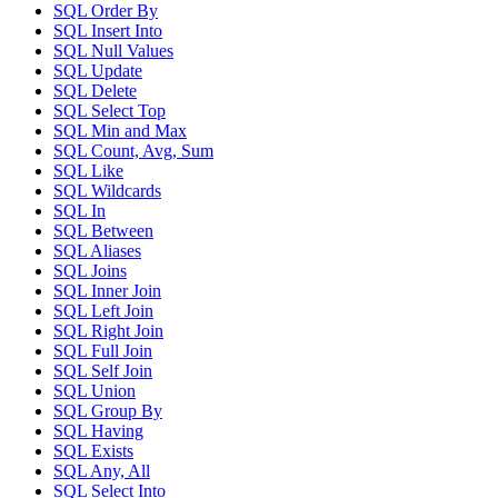
SQL Order By
SQL Insert Into
SQL Null Values
SQL Update
SQL Delete
SQL Select Top
SQL Min and Max
SQL Count, Avg, Sum
SQL Like
SQL Wildcards
SQL In
SQL Between
SQL Aliases
SQL Joins
SQL Inner Join
SQL Left Join
SQL Right Join
SQL Full Join
SQL Self Join
SQL Union
SQL Group By
SQL Having
SQL Exists
SQL Any, All
SQL Select Into