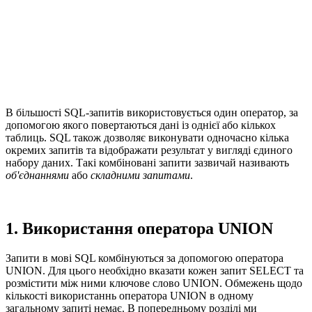
В більшості SQL-запитів використовується один оператор, за
допомогою якого повертаються дані із однієї або кількох
таблиць. SQL також дозволяє виконувати одночасно кілька
окремих запитів та відображати результат у вигляді єдиного
набору даних. Такі комбіновані запити зазвичай називають
об'єднаннями
або
складними запитами
.
1. Використання оператора UNION
Запити в мові SQL комбінуються за допомогою оператора
UNION. Для цього необхідно вказати кожен запит SELECT та
розмістити між ними ключове слово UNION. Обмежень щодо
кількості використаннь оператора UNION в одному
загальному запиті немає. В попередньому розділі ми