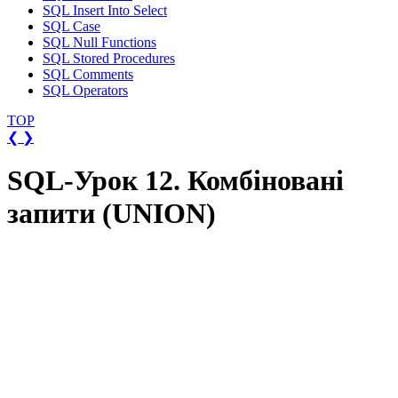
SQL Insert Into Select
SQL Case
SQL Null Functions
SQL Stored Procedures
SQL Comments
SQL Operators
TOP
❮
❯
SQL-Урок 12. Комбіновані
запити (UNION)