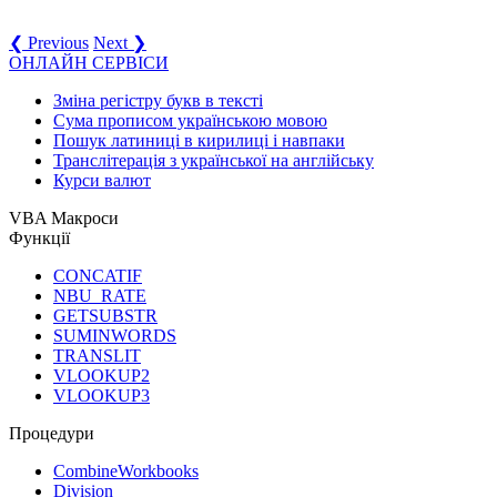
❮ Previous
Next ❯
ОНЛАЙН СЕРВІСИ
Зміна регістру букв в тексті
Сума прописом українською мовою
Пошук латиниці в кирилиці і навпаки
Транслітерація з української на англійську
Курси валют
VBA Макроси
Функції
CONCATIF
NBU_RATE
GETSUBSTR
SUMINWORDS
TRANSLIT
VLOOKUP2
VLOOKUP3
Процедури
CombineWorkbooks
Division