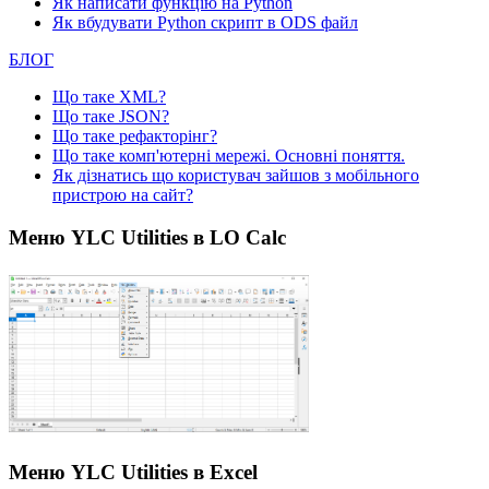
Як написати функцію на Python
Як вбудувати Python скрипт в ODS файл
БЛОГ
Що таке XML?
Що таке JSON?
Що таке рефакторінг?
Що таке комп'ютерні мережі. Основні поняття.
Як дізнатись що користувач зайшов з мобільного
пристрою на сайт?
Меню YLC Utilities в LO Calc
Меню YLC Utilities в Excel