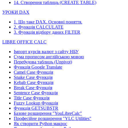
14. Створення таблиць (CREATE TABLE)
УРОКИ DAX
1. Що таке DAX. Основні поняття.
2. Функція CALCULATE
3. Функція відбору даних FILTER
LIBRE OFFICE CALC
Імпорт курсів валют з сайту НБУ
Сума прописом англійською мовою
Перебудова таблиць (Unpivot)
Функція
Google Translate
Camel Case Функція
Snake Case Функція
Kebab Case Функція
Break Case Функція
Sentence Case Функція
Title Case Функція
Fuzzy Lookup
Функція
Функція GETSUBSTR
Базове розширення "YouLibreCalc"
Професійне розширення "YLC Utilities"
Як створити Python макрос