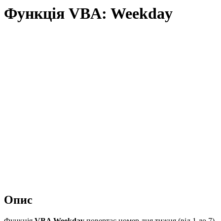
Функція VBA: Weekday
Опис
Функція
VBA Weekday
повертає номер дня тижня (від 1 до 7)