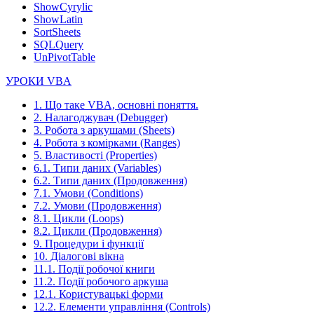
ShowCyrylic
ShowLatin
SortSheets
SQLQuery
UnPivotTable
УРОКИ VBA
1. Що таке VBA, основні поняття.
2. Налагоджувач (Debugger)
3. Робота з аркушами (Sheets)
4. Робота з комірками (Ranges)
5. Властивості (Properties)
6.1. Типи даних (Variables)
6.2. Типи даних (Продовження)
7.1. Умови (Conditions)
7.2. Умови (Продовження)
8.1. Цикли (Loops)
8.2. Цикли (Продовження)
9. Процедури і функції
10. Діалогові вікна
11.1. Події робочої книги
11.2. Події робочого аркуша
12.1. Користувацькі форми
12.2. Елементи управління (Controls)