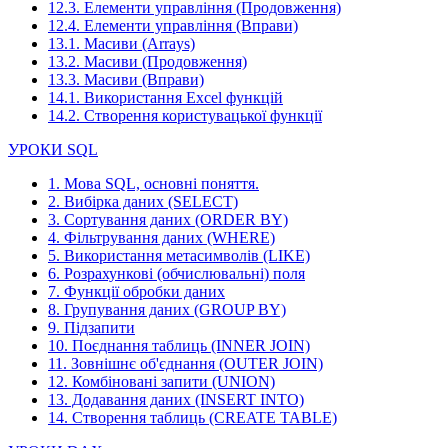
12.3. Елементи управління (Продовження)
12.4. Елементи управління (Вправи)
13.1. Масиви (Arrays)
13.2. Масиви (Продовження)
13.3. Масиви (Вправи)
14.1. Використання Excel функцій
14.2. Створення користувацької функції
УРОКИ SQL
1. Мова SQL, основні поняття.
2. Вибірка даних (SELECT)
3. Сортування даних (ORDER BY)
4. Фільтрування даних (WHERE)
5. Використання метасимволів (LIKE)
6. Розрахункові (обчислювальні) поля
7. Функції обробки даних
8. Групування даних (GROUP BY)
9. Підзапити
10. Поєднання таблиць (INNER JOIN)
11. Зовнішнє об'єднання (OUTER JOIN)
12. Комбіновані запити (UNION)
13. Додавання даних (INSERT INTO)
14. Створення таблиць (CREATE TABLE)