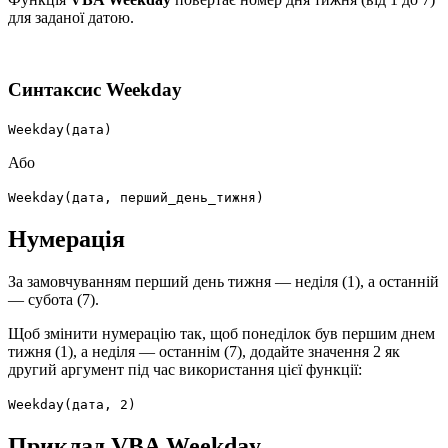
для заданої датою.
Синтаксис Weekday
Weekday(дата)
Або
Weekday(дата, перший_день_тижня)
Нумерація
За замовчуванням перший день тижня — неділя (1), а останній
— субота (7).
Щоб змінити нумерацію так, щоб понеділок був першим днем
тижня (1), а неділя — останнім (7), додайте значення 2 як
другий аргумент під час використання цієї функції:
Weekday(дата, 2)
Приклад VBA Weekday