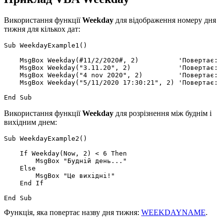
Використання функції
Weekday
для відображення номеру дня
тижня для кількох дат:
Sub WeekdayExample1()

    MsgBox Weekday(#11/2/2020#, 2)          'Повертає: 
    MsgBox Weekday("3.11.20", 2)            'Повертає: 
    MsgBox Weekday("4 nov 2020", 2)         'Повертає: 
    MsgBox Weekday("5/11/2020 17:30:21", 2) 'Повертає: 
Використання функції
Weekday
для розрізнення між буднім і
вихідним днем:
Sub WeekdayExample2()

    If Weekday(Now, 2) < 6 Then

        MsgBox "Будній день..."

    Else

        MsgBox "Це вихідні!"

    End If

Функція, яка повертає назву дня тижня:
WEEKDAYNAME
.