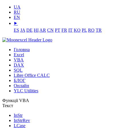
UA
RU
EN
⯈
ES
JA
DE
HI
AR
CN
PT
FR
IT
KO
PL
RO
TR
Головна
Excel
VBA
DAX
SQL
Libre Office CALC
БЛОГ
Онлайн
YLC Utilities
Функції VBA
Текст
InStr
InStrRev
LCase