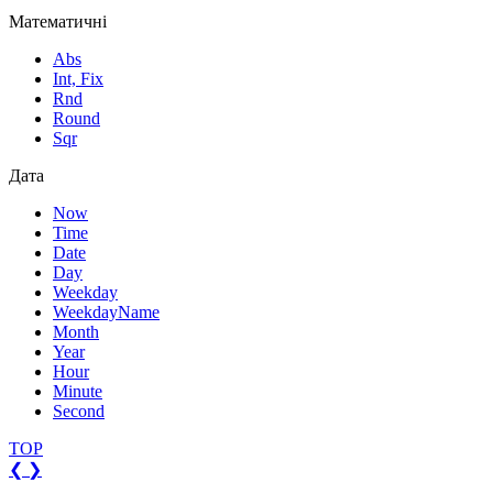
Математичні
Abs
Int, Fix
Rnd
Round
Sqr
Дата
Now
Time
Date
Day
Weekday
WeekdayName
Month
Year
Hour
Minute
Second
TOP
❮
❯