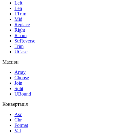
Left
Len
LTrim
Mid
Replace
Right
RTrim
StrReverse
Trim
UCase
Масиви
Array
Choose
Join
Split
UBound
Конвертація
Asc
Chr
Format
Val