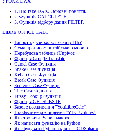
УРОКИ DAX
1. Що таке DAX. Основні поняття.
2. Функція CALCULATE
3. Функція відбору даних FILTER
LIBRE OFFICE CALC
Імпорт курсів валют з сайту НБУ
Сума прописом англійською мовою
Перебудова таблиць (Unpivot)
Функція
Google Translate
Camel Case Функція
Snake Case Функція
Kebab Case Функція
Break Case Функція
Sentence Case Функція
Title Case Функція
Fuzzy Lookup
Функція
Функція GETSUBSTR
Базове розширення "YouLibreCalc"
Професійне розширення "YLC Utilities"
Як створити Python макрос
Як написати функцію на Python
Як вбудувати Python скрипт в ODS файл