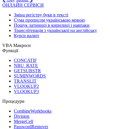
ОНЛАЙН СЕРВІСИ
Зміна регістру букв в тексті
Сума прописом українською мовою
Пошук латиниці в кирилиці і навпаки
Транслітерація з української на англійську
Курси валют
VBA Макроси
Функції
CONCATIF
NBU_RATE
GETSUBSTR
SUMINWORDS
TRANSLIT
VLOOKUP2
VLOOKUP3
Процедури
CombineWorkbooks
Division
MergeCell
PasswordRemover