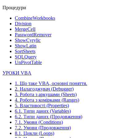
Процедури
CombineWorkbooks
Division
MergeCell
PasswordRemover
ShowCyrylic
ShowLatin
SortSheets
SQLQuery
UnPivotTable
УРОКИ VBA
1. Що таке VBA, основні поняття.
2. Налагоджувач (Debugger)
3. Робота з аркушами (Sheets)
4. Робота з комірками (Ranges)
5. Властивості (Properties)
6.1. Типи даних (Variables)
6.2. Типи даних (Продовження)
7.1. Умови (Conditions)
7.2. Умови (Продовження)
8.1. Цикли (Loops)