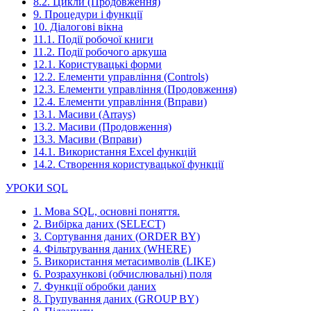
8.2. Цикли (Продовження)
9. Процедури і функції
10. Діалогові вікна
11.1. Події робочої книги
11.2. Події робочого аркуша
12.1. Користувацькі форми
12.2. Елементи управління (Controls)
12.3. Елементи управління (Продовження)
12.4. Елементи управління (Вправи)
13.1. Масиви (Arrays)
13.2. Масиви (Продовження)
13.3. Масиви (Вправи)
14.1. Використання Excel функцій
14.2. Створення користувацької функції
УРОКИ SQL
1. Мова SQL, основні поняття.
2. Вибірка даних (SELECT)
3. Сортування даних (ORDER BY)
4. Фільтрування даних (WHERE)
5. Використання метасимволів (LIKE)
6. Розрахункові (обчислювальні) поля
7. Функції обробки даних
8. Групування даних (GROUP BY)