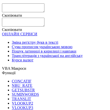
Скопіювати
Скопіювати
ОНЛАЙН СЕРВІСИ
Зміна регістру букв в тексті
Сума прописом українською мовою
Пошук латиниці в кирилиці і навпаки
Транслітерація з української на англійську
Курси валют
VBA Макроси
Функції
CONCATIF
NBU_RATE
GETSUBSTR
SUMINWORDS
TRANSLIT
VLOOKUP2
VLOOKUP3