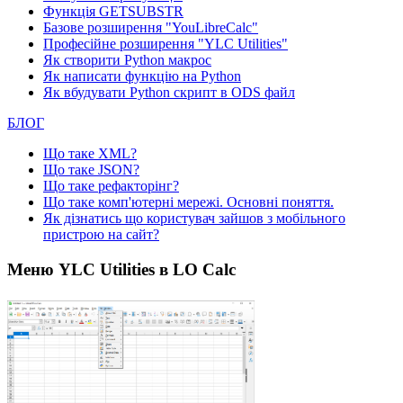
Функція GETSUBSTR
Базове розширення "YouLibreCalc"
Професійне розширення "YLC Utilities"
Як створити Python макрос
Як написати функцію на Python
Як вбудувати Python скрипт в ODS файл
БЛОГ
Що таке XML?
Що таке JSON?
Що таке рефакторінг?
Що таке комп'ютерні мережі. Основні поняття.
Як дізнатись що користувач зайшов з мобільного
пристрою на сайт?
Меню YLC Utilities в LO Calc