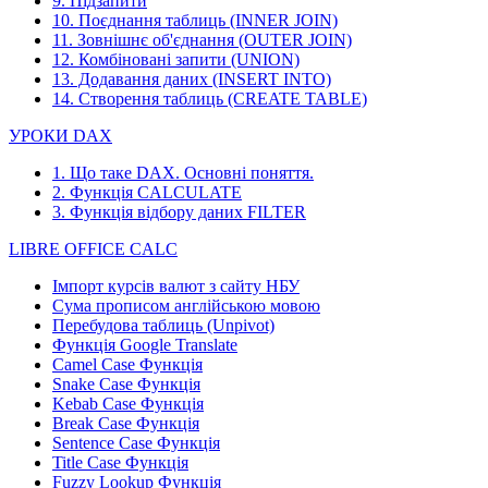
9. Підзапити
10. Поєднання таблиць (INNER JOIN)
11. Зовнішнє об'єднання (OUTER JOIN)
12. Комбіновані запити (UNION)
13. Додавання даних (INSERT INTO)
14. Створення таблиць (CREATE TABLE)
УРОКИ DAX
1. Що таке DAX. Основні поняття.
2. Функція CALCULATE
3. Функція відбору даних FILTER
LIBRE OFFICE CALC
Імпорт курсів валют з сайту НБУ
Сума прописом англійською мовою
Перебудова таблиць (Unpivot)
Функція
Google Translate
Camel Case Функція
Snake Case Функція
Kebab Case Функція
Break Case Функція
Sentence Case Функція
Title Case Функція
Fuzzy Lookup
Функція