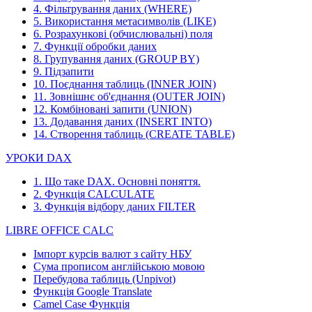
4. Фільтрування даних (WHERE)
5. Використання метасимволів (LIKE)
6. Розрахункові (обчислювальні) поля
7. Функції обробки даних
8. Групування даних (GROUP BY)
9. Підзапити
10. Поєднання таблиць (INNER JOIN)
11. Зовнішнє об'єднання (OUTER JOIN)
12. Комбіновані запити (UNION)
13. Додавання даних (INSERT INTO)
14. Створення таблиць (CREATE TABLE)
УРОКИ DAX
1. Що таке DAX. Основні поняття.
2. Функція CALCULATE
3. Функція відбору даних FILTER
LIBRE OFFICE CALC
Імпорт курсів валют з сайту НБУ
Сума прописом англійською мовою
Перебудова таблиць (Unpivot)
Функція
Google Translate
Camel Case Функція