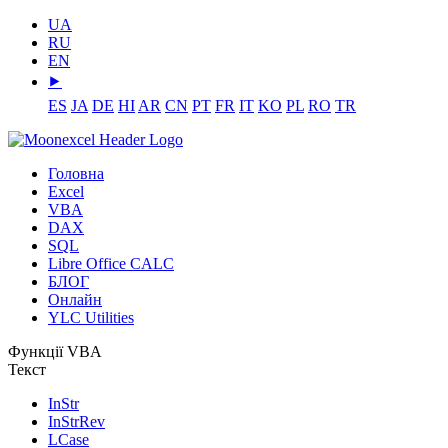
UA
RU
EN
⯈
ES
JA
DE
HI
AR
CN
PT
FR
IT
KO
PL
RO
TR
Головна
Excel
VBA
DAX
SQL
Libre Office CALC
БЛОГ
Онлайн
YLC Utilities
Функції VBA
Текст
InStr
InStrRev
LCase