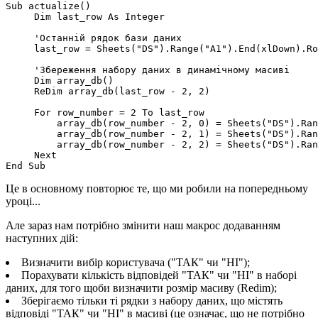
Sub actualize()

     Dim last_row As Integer

     'Останній рядок бази даних

     last_row = Sheets("DS").Range("A1").End(xlDown).Ro
     'Збереження набору даних в динамічному масиві

     Dim array_db()

     ReDim array_db(last_row - 2, 2)

     For row_number = 2 To last_row

         array_db(row_number - 2, 0) = Sheets("DS").Ran
         array_db(row_number - 2, 1) = Sheets("DS").Ran
         array_db(row_number - 2, 2) = Sheets("DS").Ran
     Next

Це в основному повторює те, що ми робили на попередньому
уроці...
Але зараз нам потрібно змінити наш макрос додаванням
наступних дій:
Визначити вибір користувача ("ТАК" чи "НІ");
Порахувати кількість відповідей "ТАК" чи "НІ" в наборі
даних, для того щоби визначити розмір масиву (Redim);
Зберігаємо тільки ті рядки з набору даних, що містять
відповіді "ТАК" чи "НІ" в масиві (це означає, що не потрібно