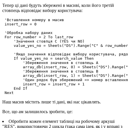
Тепер ці дані будуть збережені в масиві, коли його третій
стовпець відповідає вибору користувача:
 'Вставлення номеру в масив

 insert_row = 0

 'Обробка набору даних

 For row_number = 2 To last_row

     'Значення стовпця C (YES чи NO)

     value_yes_no = Sheets("DS").Range("C" & row_number
     'Якщо значення відповідає вибору користувача, рядо
     If value_yes_no = search_value Then

         'Збереження значення в стовпець A

         array_db(insert_row, 0) = Sheets("DS").Range("
         'Збереження значення в стовпець B

         array_db(insert_row, 1) = Sheets("DS").Range("
         'Один рядок був збережений => номер вставлення
         insert_row = insert_row + 1

     End If

Наш масив містить лише ті дані, які нас цікавлять.
Все, що ам залишилось зробити, це:
Обробити кожен елемент таблиці на робочому аркуші
"RES", використовючи 2 цикла (така сама ідея, як і у вправі з