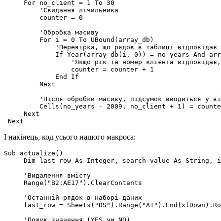
     For no_client = 1 To 30

         'Скидання лічильника

         counter = 0

         'Обробка масиву

         For i = 0 To UBound(array_db)

             'Перевірка, що рядок в таблиці відповідає 
             If Year(array_db(i, 0)) = no_years And arr
                 'Якщо рік та номер клієнта відповідає,
                 counter = counter + 1

             End If

         Next

         'Після обробки масиву, підсумок вводиться у ві
         Cells(no_years - 2009, no_client + 1) = counte
     Next

І накінець, код усього нашого макроса:
Sub actualize()

     Dim last_row As Integer, search_value As String, i
     'Видалення вмісту

     Range("B2:AE17").ClearContents

     'Останній рядок в наборі даних

     last_row = Sheets("DS").Range("A1").End(xlDown).Ro
     'Пошук значення (YES чи NO)
