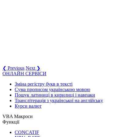
❮ Previous
Next ❯
ОНЛАЙН СЕРВІСИ
Зміна регістру букв в тексті
Сума прописом українською мовою
Пошук латиниці в кирилиці і навпаки
Транслітерація з української на англійську
Курси валют
VBA Макроси
Функції
CONCATIF