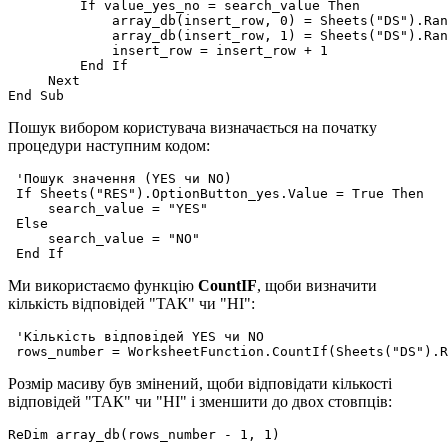
         If value_yes_no = search_value Then

             array_db(insert_row, 0) = Sheets("DS").Ran
             array_db(insert_row, 1) = Sheets("DS").Ran
             insert_row = insert_row + 1

         End If

     Next

Пошук вибором користувача визначається на початку
процедури наступним кодом:
 'Пошук значення (YES чи NO)

 If Sheets("RES").OptionButton_yes.Value = True Then

     search_value = "YES"

 Else

     search_value = "NO"

Ми використаємо функцію
CountIF
, щоби визначити
кількість відповідей "ТАК" чи "НІ":
 'Кількість відповідей YES чи NO

Розмір масиву був змінений, щоби відповідати кількості
відповідей "ТАК" чи "НІ" і зменшити до двох стовпців: