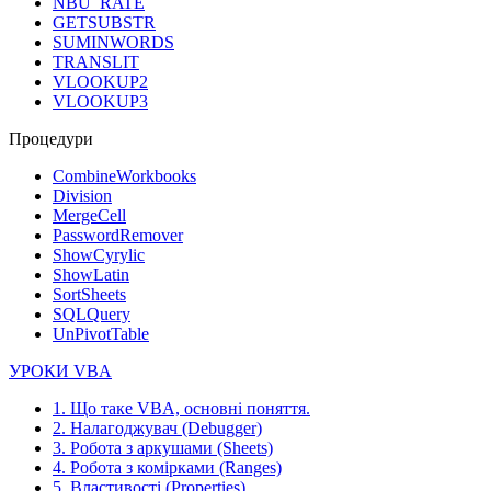
NBU_RATE
GETSUBSTR
SUMINWORDS
TRANSLIT
VLOOKUP2
VLOOKUP3
Процедури
CombineWorkbooks
Division
MergeCell
PasswordRemover
ShowCyrylic
ShowLatin
SortSheets
SQLQuery
UnPivotTable
УРОКИ VBA
1. Що таке VBA, основні поняття.
2. Налагоджувач (Debugger)
3. Робота з аркушами (Sheets)
4. Робота з комірками (Ranges)
5. Властивості (Properties)