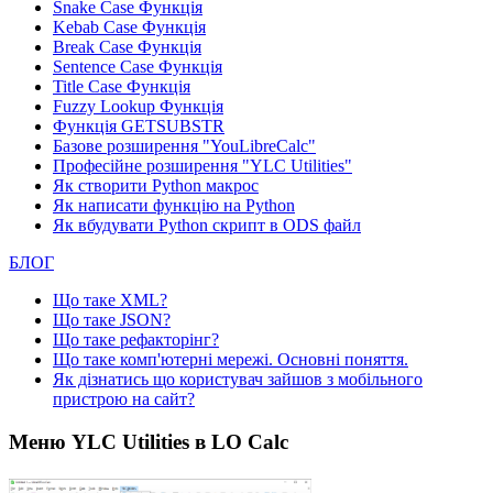
Snake Case Функція
Kebab Case Функція
Break Case Функція
Sentence Case Функція
Title Case Функція
Fuzzy Lookup
Функція
Функція GETSUBSTR
Базове розширення "YouLibreCalc"
Професійне розширення "YLC Utilities"
Як створити Python макрос
Як написати функцію на Python
Як вбудувати Python скрипт в ODS файл
БЛОГ
Що таке XML?
Що таке JSON?
Що таке рефакторінг?
Що таке комп'ютерні мережі. Основні поняття.
Як дізнатись що користувач зайшов з мобільного
пристрою на сайт?
Меню YLC Utilities в LO Calc