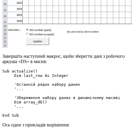
Завершіть наступний макрос, щоби зберегти дані з робочого
аркуша «DS» в масив:
Sub actualize()

     Dim last_row As Integer

     'Останній рядок набору даних

     '...

     'Збереження набору даних в динамічному масиві

     Dim array_db()

     '...

Ось один з прикладів вирішення: