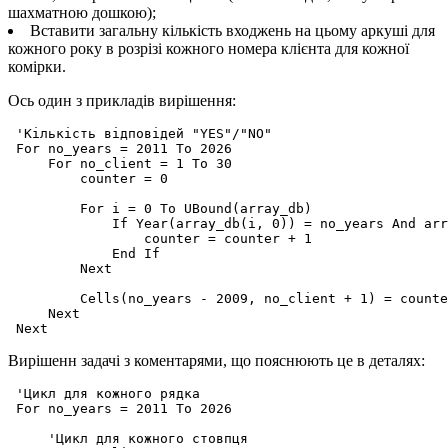
шахматною дошкою);
Вставити загальну кількість входжень на цьому аркуші для
кожного року в розрізі кожного номера клієнта для кожної
комірки.
Ось один з прикладів вирішення:
 'Кількість відповідей "YES"/"NO"

 For no_years = 2011 To 2026

     For no_client = 1 To 30

         counter = 0

         For i = 0 To UBound(array_db)

             If Year(array_db(i, 0)) = no_years And arr
                 counter = counter + 1

             End If

         Next

         Cells(no_years - 2009, no_client + 1) = counte
     Next

Вирішенн задачі з коментарями, що пояснюють це в деталях:
 'Цикл для кожного рядка

 For no_years = 2011 To 2026

     'Цикл для кожного стовпця
