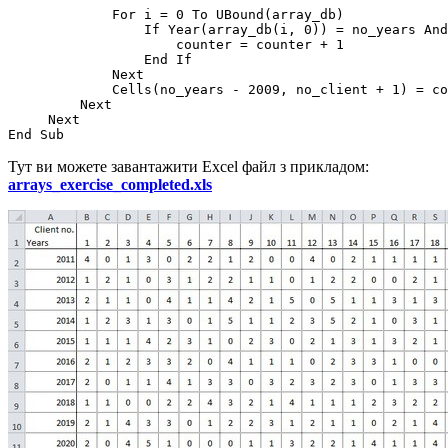
             For i = 0 To UBound(array_db)

                 If Year(array_db(i, 0)) = no_years And
                     counter = counter + 1

                 End If

             Next

             Cells(no_years - 2009, no_client + 1) = co
         Next

     Next

Тут ви можете завантажити Excel файл з прикладом:
arrays_exercise_completed.xls