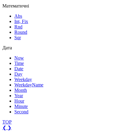
Математичні
Abs
Int, Fix
Rnd
Round
Sqr
Дата
Now
Time
Date
Day
Weekday
WeekdayName
Month
Year
Hour
Minute
Second
TOP
❮
❯