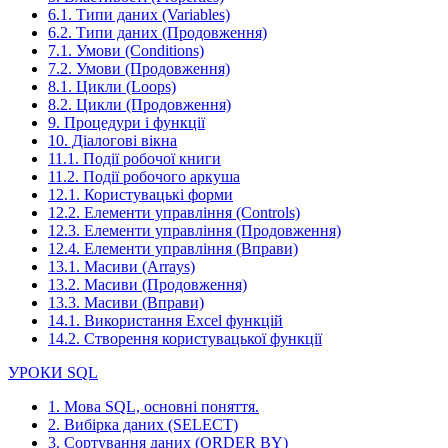
6.1. Типи даних (Variables)
6.2. Типи даних (Продовження)
7.1. Умови (Conditions)
7.2. Умови (Продовження)
8.1. Цикли (Loops)
8.2. Цикли (Продовження)
9. Процедури і функції
10. Діалогові вікна
11.1. Події робочої книги
11.2. Події робочого аркуша
12.1. Користувацькі форми
12.2. Елементи управління (Controls)
12.3. Елементи управління (Продовження)
12.4. Елементи управління (Вправи)
13.1. Масиви (Arrays)
13.2. Масиви (Продовження)
13.3. Масиви (Вправи)
14.1. Використання Excel функцій
14.2. Створення користувацької функції
УРОКИ SQL
1. Мова SQL, основні поняття.
2. Вибірка даних (SELECT)
3. Сортування даних (ORDER BY)