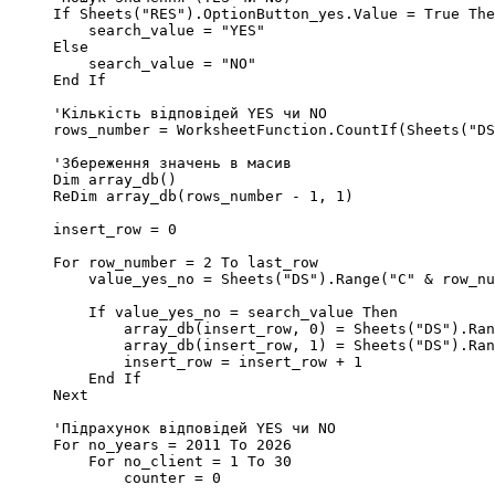
     If Sheets("RES").OptionButton_yes.Value = True The
         search_value = "YES"

     Else

         search_value = "NO"

     End If

     'Кількість відповідей YES чи NO

     rows_number = WorksheetFunction.CountIf(Sheets("DS
     'Збереження значень в масив

     Dim array_db()

     ReDim array_db(rows_number - 1, 1)

     insert_row = 0

     For row_number = 2 To last_row

         value_yes_no = Sheets("DS").Range("C" & row_nu
         If value_yes_no = search_value Then

             array_db(insert_row, 0) = Sheets("DS").Ran
             array_db(insert_row, 1) = Sheets("DS").Ran
             insert_row = insert_row + 1

         End If

     Next

     'Підрахунок відповідей YES чи NO

     For no_years = 2011 To 2026

         For no_client = 1 To 30

             counter = 0
