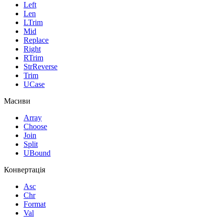
Left
Len
LTrim
Mid
Replace
Right
RTrim
StrReverse
Trim
UCase
Масиви
Array
Choose
Join
Split
UBound
Конвертація
Asc
Chr
Format
Val