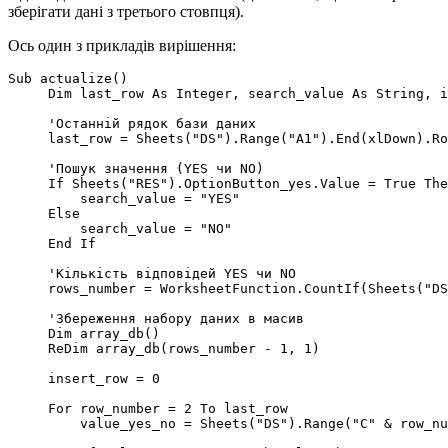
зберігати дані з третього стовпця).
Ось один з прикладів вирішення:
Sub actualize()

     Dim last_row As Integer, search_value As String, i
     'Останній рядок бази даних

     last_row = Sheets("DS").Range("A1").End(xlDown).Ro
     'Пошук значення (YES чи NO)

     If Sheets("RES").OptionButton_yes.Value = True The
         search_value = "YES"

     Else

         search_value = "NO"

     End If

     'Кількість відповідей YES чи NO

     rows_number = WorksheetFunction.CountIf(Sheets("DS
     'Збереження набору даних в масив

     Dim array_db()

     ReDim array_db(rows_number - 1, 1)

     insert_row = 0

     For row_number = 2 To last_row

         value_yes_no = Sheets("DS").Range("C" & row_nu