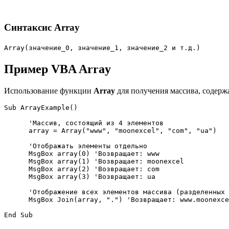
Синтаксис Array
Array(значение_0, значение_1, значение_2 и т.д.)
Пример VBA Array
Использование функции
Array
для получения массива, содерж
Sub ArrayExample()

      'Массив, состоящий из 4 элементов

      array = Array("www", "moonexcel", "com", "ua")

      'Отображать элементы отдельно

      MsgBox array(0) 'Возвращает: www

      MsgBox array(1) 'Возвращает: moonexcel

      MsgBox array(2) 'Возвращает: com

      MsgBox array(3) 'Возвращает: ua

      'Отображение всех элементов массива (разделенных 
      MsgBox Join(array, ".") 'Возвращает: www.moonexce