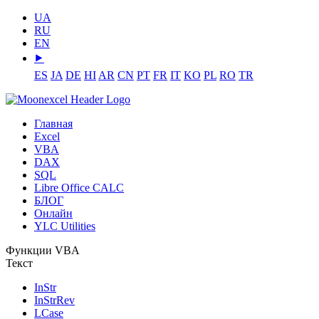
UA
RU
EN
⯈
ES
JA
DE
HI
AR
CN
PT
FR
IT
KO
PL
RO
TR
Главная
Excel
VBA
DAX
SQL
Libre Office CALC
БЛОГ
Онлайн
YLC Utilities
Функции VBA
Текст
InStr
InStrRev
LCase