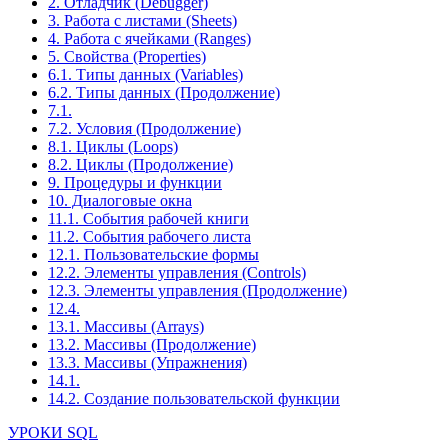
2. Отладчик (Debugger)
3. Работа с листами (Sheets)
4. Работа с ячейками (Ranges)
5. Свойства (Properties)
6.1. Типы данных (Variables)
6.2. Типы данных (Продолжение)
7.1.
7.2. Условия (Продолжение)
8.1. Циклы (Loops)
8.2. Циклы (Продолжение)
9. Процедуры и функции
10. Диалоговые окна
11.1. События рабочей книги
11.2. События рабочего листа
12.1. Пользовательские формы
12.2. Элементы управления (Controls)
12.3. Элементы управления (Продолжение)
12.4.
13.1. Массивы (Arrays)
13.2. Массивы (Продолжение)
13.3. Массивы (Упражнения)
14.1.
14.2. Создание пользовательской функции
УРОКИ SQL