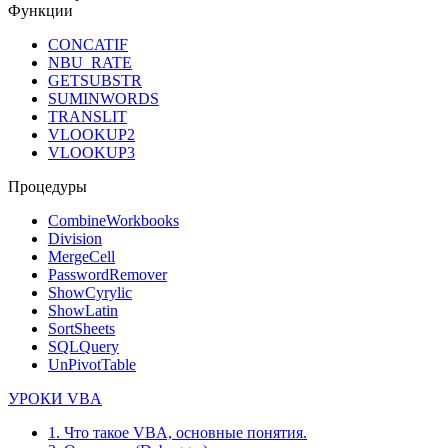
Функции
CONCATIF
NBU_RATE
GETSUBSTR
SUMINWORDS
TRANSLIT
VLOOKUP2
VLOOKUP3
Процедуры
CombineWorkbooks
Division
MergeCell
PasswordRemover
ShowCyrylic
ShowLatin
SortSheets
SQLQuery
UnPivotTable
УРОКИ VBA
1. Что такое VBA, основные понятия.