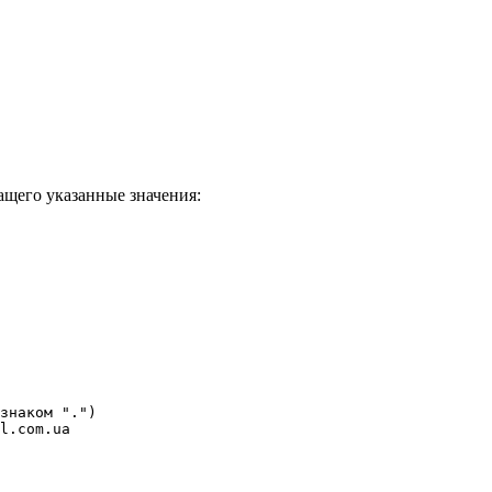
ащего указанные значения:
знаком ".")

l.com.ua
