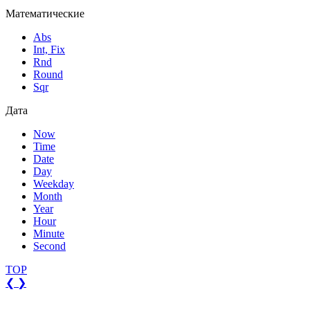
Математические
Abs
Int, Fix
Rnd
Round
Sqr
Дата
Now
Time
Date
Day
Weekday
Month
Year
Hour
Minute
Second
TOP
❮
❯