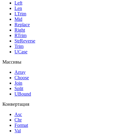
Left
Len
LTrim
Mid
Replace
Right
RTrim
StrReverse
Trim
UCase
Массивы
Array
Choose
Join
Split
UBound
Конвертация
Asc
Chr
Format
Val